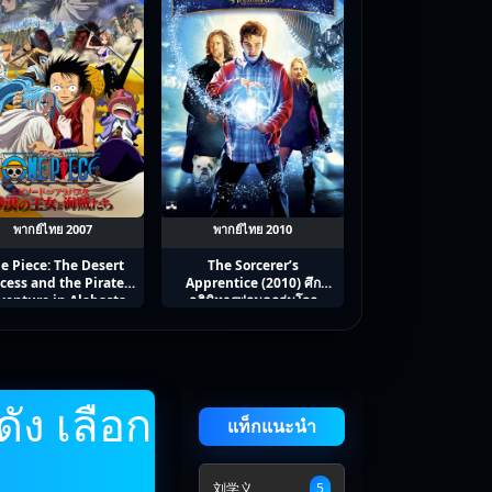
พากย์ไทย 2007
พากย์ไทย 2010
e Piece: The Desert
The Sorcerer’s
cess and the Pirates:
Apprentice (2010) ศึก
venture in Alabasta
อภินิหารพ่อมดถล่มโลก
07) วันพีช เดอะมูฟวี่ 8:
าหญิงแห่งทะเลทรายและ
โจรสลัด
ดัง เลือก
แท็กแนะนำ
刘学义
5