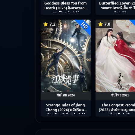
Goddess Bless You from
Butterflied Lover (2
Death (2025) สิงสาลาตาย
รอยสาปทาสผีเสื้อ ซับ
พากย์ไทย Ep1-13
Ep1-22
HD
⭐ 7.2
⭐ 7.0
ซับไทย 2024
ซับไทย 2023
Strange Tales of Jiang
The Longest Prom
Cheng (2024) คดีปริศนา
(2023) ลำนำกระดูกหยก
เมืองเจียง ซับไทย Ep1-52
ไทย Ep1-40