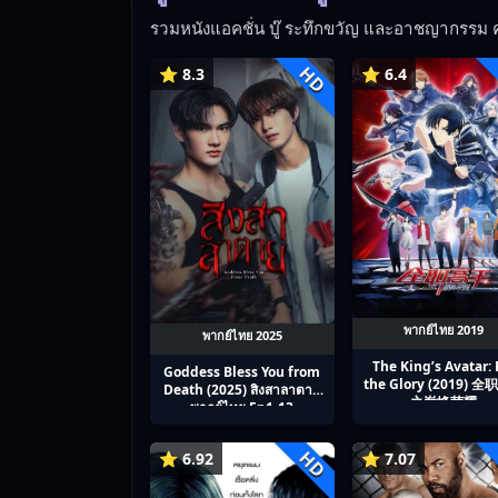
รวมหนังแอคชั่น บู๊ ระทึกขวัญ และอาชญากรรม ค
HD
⭐ 8.3
⭐ 6.4
พากย์ไทย 2019
พากย์ไทย 2025
The King’s Avatar: 
Goddess Bless You from
the Glory (2019) 
Death (2025) สิงสาลาตาย
之巅峰荣耀
พากย์ไทย Ep1-13
HD
⭐ 6.92
⭐ 7.07