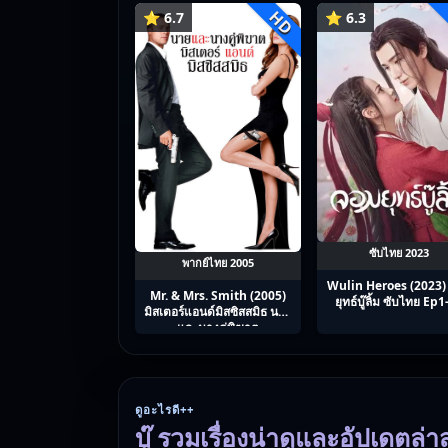
HD
⭐ 6.7
⭐ 6.3
ซับไทย 2023
พากย์ไทย 2005
Wulin Heroes (2023)
Mr. & Mrs. Smith (2005)
ยุทธ์บู๊ลิ้ม ซับไทย Ep
มิสเตอร์แอนด์มิสซิสสมิธ นาย
และนางคู่พิฆาต
ดูอะไรดี++
บู๊ รวมเรื่องน่าดูและอัปเดตล่า