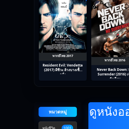
พากย์ไทย 2017
พากย์ไทย 2016
Resident Evil: Vendetta
Never Back Down:
(2017) ผีชีวะ ล้างบางเชื้อ
Surrender (2016) เ
คลั่ง
สังเวียน
ดูหนังออ
หมวดหมู่
หนังชีวิต
1001