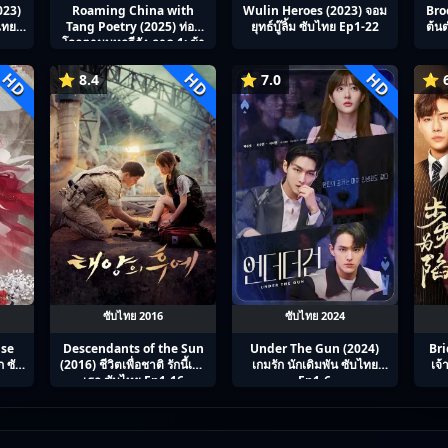
023)
Roaming China with
Wulin Heroes (2023) จอม
Bro
ไทย
Tang Poetry (2025) ท่อง
ยุทธ์บู๊ลิ้ม ซับไทย Ep1-22
ต้น
โลกตามบทกวีถัง ภาค 1: ข้า
และเพื่อนร่วมทางปรมาจารย์
กวี ซับไทย Ep1-12
HD
HD
HD
⭐ 8.4
⭐ 7.0
⭐ 6
ซับไทย 2016
ซับไทย 2024
ise
Descendants of the Sun
Under The Gun (2024)
Bri
 ซับ
(2016) ชีวิตเพื่อชาติ รักนี้เพื่อ
เกมรัก นักเดิมพัน ซับไทย
เจ
เธอ ซับไทย Ep1-16
Ep1-6