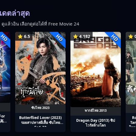
ปเดตล่าสุด
 ดูแล้วอิน เลือกดูต่อได้ที่ Free Movie 24
HD
HD
HD
⭐ 6.5
⭐ 4.182
⭐ 0
ซับไทย 2023
พากย์ไทย 2013
For
Butterflied Lover (2023)
R
Dragon Day (2013) ชิป
全职高手
รอยสาปทาสผีเสื้อ ซับไทย
Tan
ไวรัสล้างโลก
Ep1-22
โลกต
และเ