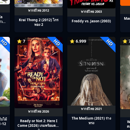
พากย์ไทย 2012
พากย์ไทย 2003
ัล
Mam
Krai Thong 2 (2012) ไกร
Freddy vs. Jason (2003)
วสิคั
ทอง 2
HD
HD
HD
⭐ 7
⭐ 6.999
⭐ 7
พากย์ไทย 2021
พากย์ไทย 2026
The Medium (2021) ร่าง
ใบไม้
Ready or Not 2: Here I
W
ทรง
1-12
Come (2026) เกมพร้อมตาย
ส