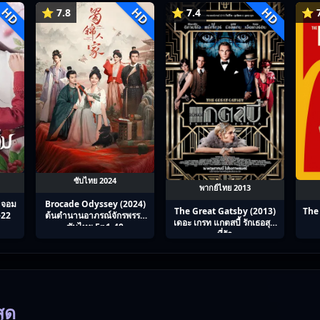
HD
HD
HD
⭐ 7.8
⭐ 7.4
⭐ 7
ซับไทย 2024
พากย์ไทย 2013
 จอม
Brocade Odyssey (2024)
The Great Gatsby (2013)
The
1-22
ต้นตํานานอาภรณ์จักรพรรดิ
เดอะ เกรท แกตสบี้ รักเธอสุด
ซับไทย Ep1-40
ที่รัก
สุด