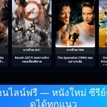
พากย์ไทย 2017
พากย์ไทย 1994
 No
Revolt (2017) สงครามจักร
The Specialist (1994) จอม
On
จ้า
กลเอเลี่ยนพิฆาต
มหาประลัย
Prin
Ad
(20
เจ้
นไลน์ฟรี — หนังใหม่ ซีรีย์
ดูได้ทุกแนว