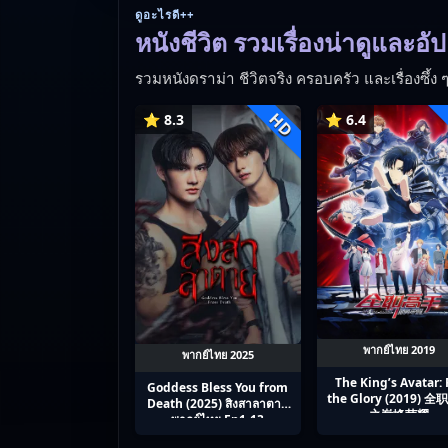
ดูอะไรดี++
หนังชีวิต รวมเรื่องน่าดูและอั
รวมหนังดราม่า ชีวิตจริง ครอบครัว และเรื่องซึ้ง ๆ
HD
⭐ 8.3
⭐ 6.4
พากย์ไทย 2019
พากย์ไทย 2025
The King’s Avatar: 
Goddess Bless You from
the Glory (2019) 
Death (2025) สิงสาลาตาย
之巅峰荣耀
พากย์ไทย Ep1-13