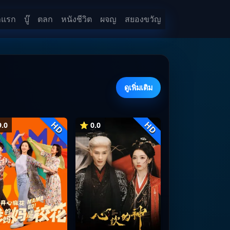
าแรก
บู๊
ตลก
หนังชีวิต
ผจญ
สยองขวัญ
ดูเพิ่มเติม
HD
HD
.0
⭐ 0.0