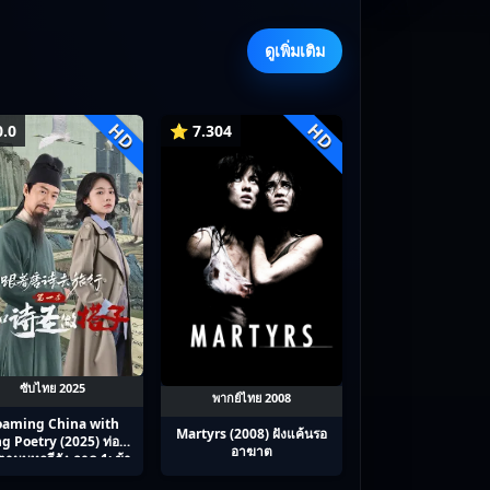
ดูเพิ่มเติม
HD
HD
.0
⭐ 7.304
ซับไทย 2025
พากย์ไทย 2008
oaming China with
Martyrs (2008) ฝังแค้นรอ
g Poetry (2025) ท่อง
อาฆาต
ามบทกวีถัง ภาค 1: ข้า
พื่อนร่วมทางปรมาจารย์