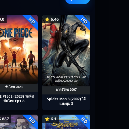
HD
HD
.0
⭐ 6.46
ซับไทย 2023
พากย์ไทย 2007
 PIECE (2023) วันพีซ
Spider-Man 3 (2007) ไอ้
ซับไทย Ep1-8
แมงมุม 3
HD
HD
.887
⭐ 6.1