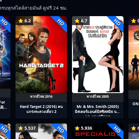
รบทุกสไตล์สายมันส์ ดูฟรี 24 ชม.
HD
HD
HD
⭐ 6.2
⭐ 6.7
⭐ 0
พากย์ไทย 2016
พากย์ไทย 2005
For
ONE
Hard Target 2 (2016) คน
Mr. & Mrs. Smith (2005)
全职高手
แกร่งทะลวงเดี่ยว 2
มิสเตอร์แอนด์มิสซิสสมิธ นาย
และนางคู่พิฆาต
HD
HD
HD
⭐ 5.537
⭐ 5.936
⭐ 6