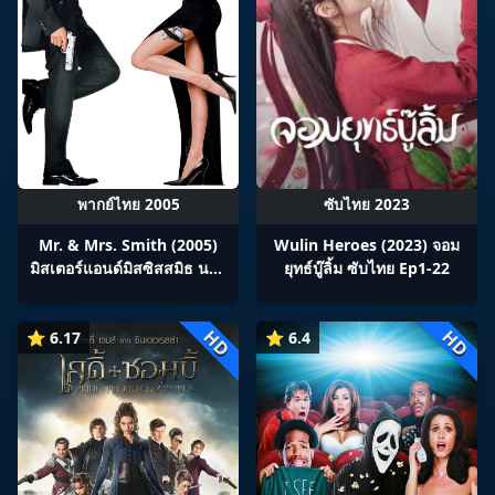
พากย์ไทย 2005
ซับไทย 2023
Mr. & Mrs. Smith (2005)
Wulin Heroes (2023) จอม
มิสเตอร์แอนด์มิสซิสสมิธ นาย
ยุทธ์บู๊ลิ้ม ซับไทย Ep1-22
และนางคู่พิฆาต
HD
HD
⭐ 6.17
⭐ 6.4