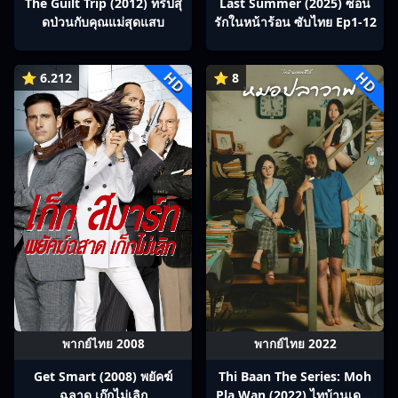
The Guilt Trip (2012) ทริปสุ
Last Summer (2025) ซ่อน
ดป่วนกับคุณแม่สุดแสบ
รักในหน้าร้อน ซับไทย Ep1-12
HD
HD
⭐ 6.212
⭐ 8
พากย์ไทย 2008
พากย์ไทย 2022
Get Smart (2008) พยัคฆ์
Thi Baan The Series: Moh
ฉลาด เก๊กไม่เลิก
Pla Wan (2022) ไทบ้านเดอะ