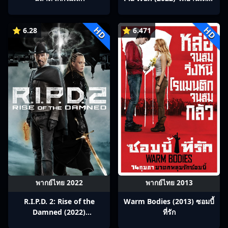
ซีรีส์ : หมอปลาวาฬ
HD
HD
⭐ 6.28
⭐ 6.471
พากย์ไทย 2022
พากย์ไทย 2013
R.I.P.D. 2: Rise of the
Warm Bodies (2013) ซอมบี้
Damned (2022)
ที่รัก
อาร์.ไอ.พี.ดี.หน่วยพิฆาตสยบ