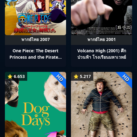
พากย์ไทย 2007
พากย์ไทย 2001
One Piece: The Desert
Volcano High (2001) ศึก
Princess and the Pirates:
ป่วนฟ้า โรงเรียนมหาเวทย์
Adventure in Alabasta
(2007) วันพีช เดอะมูฟวี่ 8:
HD
HD
⭐ 6.653
เจ้าหญิงแห่งทะเลทรายและ
⭐ 5.217
โจรสลัด