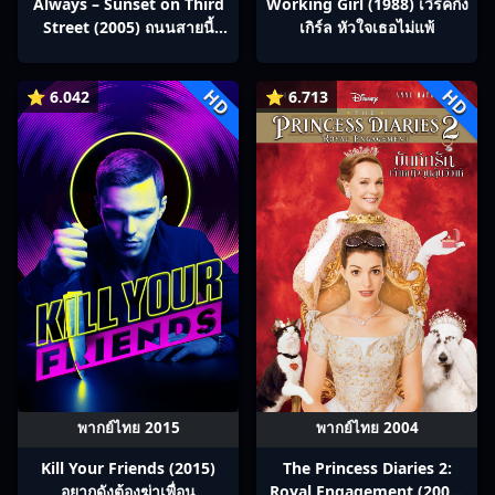
Always – Sunset on Third
Working Girl (1988) เวิร์คกิ้ง
Street (2005) ถนนสายนี้
เกิร์ล หัวใจเธอไม่แพ้
หัวใจไม่เคยลืม
HD
HD
⭐ 6.042
⭐ 6.713
พากย์ไทย 2015
พากย์ไทย 2004
Kill Your Friends (2015)
The Princess Diaries 2:
อยากดังต้องฆ่าเพื่อน
Royal Engagement (2004)