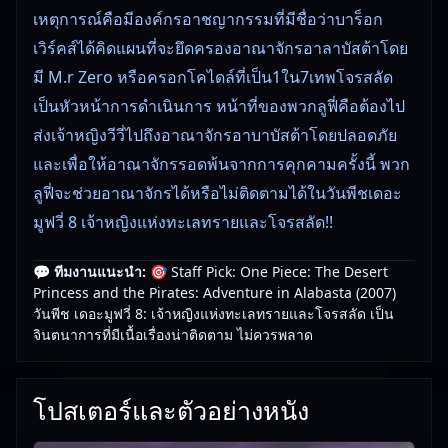
เหตุการณ์คือมีองค์กรอาชญากรรมที่มีชื่อว่าบาร็อก
เวิร์คส์ได้คิดแผนที่จะยึดครองอาณาจักรอาลาบัสต้าโดย
มี M.r Zero หรือครอกโคไดล์ที่เป็น1ใน7เทพโจรสลัด
เป็นหัวหน้าการดำเนินการ หน้าที่ของพวกลูฟี่คือต้องไป
ส่งเจ้าหญิงวีวี่ไปถึงอาณาจักรอาบาบัสต้าโดยปลอดภัย
และเพื่อให้อาณาจักรรอดพ้นจากการคุกคามครั้งนี้ พวก
ลูฟี่จะช่วยอาณาจักรได้หรือไม่ติดตามได้ในวันพีชเดอะ
มูฟวี่ 8 เจ้าหญิงแห่งทะเลทรายและโจรสลัด!!
One Piece: The Desert Princess and the Pirates:
💬 ทีมงานแนะนำ:
🎯 Staff Pick: One Piece: The Desert
Princess and the Pirates: Adventure in Alabasta (2007)
Adventure in Alabasta (2007) วันพีช เดอะมูฟวี่ 8: เจ้า
วันพีช เดอะมูฟวี่ 8: เจ้าหญิงแห่งทะเลทรายและโจรสลัด เป็น
หญิงแห่งทะเลทรายและโจรสลัด () — หนังใหม่ชนโรง
จินตนาการที่มีเนื้อเรื่องน่าติดตาม ไม่ควรพลาด
คุณภาพ เลือกดูแบบพากย์ไทยหรือซับไทย
เรื่องนี้เหมาะกับคนที่ชอบหนังใหม่ชนโรงและกำลังมอง
โปสเตอร์และตัวอย่างหนัง
หาหนังดูสบาย ๆ