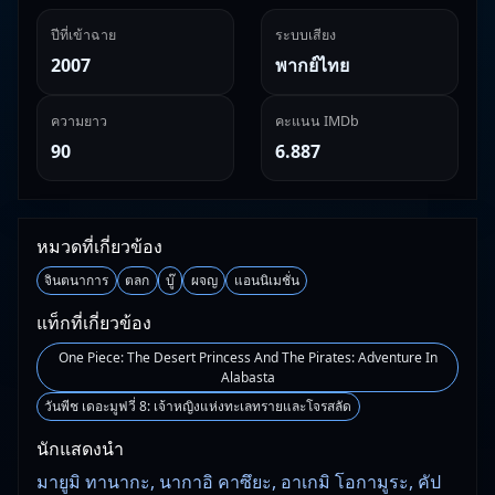
ปีที่เข้าฉาย
ระบบเสียง
2007
พากย์ไทย
ความยาว
คะแนน IMDb
90
6.887
หมวดที่เกี่ยวข้อง
จินตนาการ
ตลก
บู๊
ผจญ
แอนนิเมชั่น
แท็กที่เกี่ยวข้อง
One Piece: The Desert Princess And The Pirates: Adventure In
Alabasta
วันพีช เดอะมูฟวี่ 8: เจ้าหญิงแห่งทะเลทรายและโจรสลัด
นักแสดงนำ
มายูมิ ทานากะ, นากาอิ คาซึยะ, อาเกมิ โอกามูระ, คัป