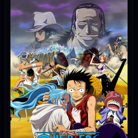
👀 ทีมงานแนะนำ: One Piece: The Desert Princess
and the Pirates: Adventure in Alabasta (2007) วัน
พีช เดอะมูฟวี่ 8: เจ้าหญิงแห่งทะเลทรายและโจรสลัด ดู
เพลิน เหมาะกับวันพักผ่อน
🎥
อัปเดตโดยทีมงาน Free Movie 24
— ตรวจสอบล่าสุด:
06/06/2026 |
เกี่ยวกับเรา