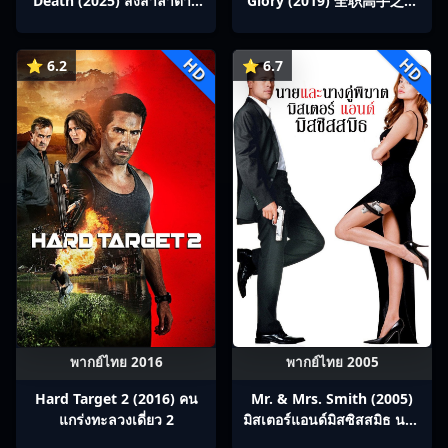
Death (2025) สิงสาลาตาย
Glory (2019) 全职高手之巅
พากย์ไทย Ep1-13
峰荣耀
HD
HD
⭐ 6.2
⭐ 6.7
พากย์ไทย 2016
พากย์ไทย 2005
Hard Target 2 (2016) คน
Mr. & Mrs. Smith (2005)
แกร่งทะลวงเดี่ยว 2
มิสเตอร์แอนด์มิสซิสสมิธ นาย
และนางคู่พิฆาต