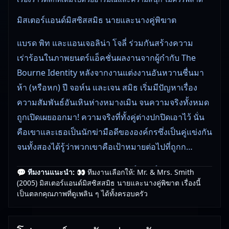
มิสเตอร์แอนด์มิสซิสสมิธ นายและนางคู่พิฆาต
แบรด พิท และแอนเจอลิน่า โจลี่ ร่วมกันสร้างความ
เร่าร้อนในภาพยนตร์แอ็คชั่นผลงานจากผู้กำกับ The
Bourne Identity หลังจากงานแต่งงานอันหวานชื่นมา
ห้า (หรือหก) ปี จอห์น และเจน สมิธ เริ่มมีปัญหาเรื่อง
ความสัมพันธ์อันเหินห่างหมางเมิน จนความจริงทั้งหมด
ถูกเปิดเผยออกมา! ความจริงที่ทั้งคู่ต่างปกปิดเอาไว้ นั่น
คือเขาและเธอเป็นนักฆ่ามือดีขององค์กรซึ่งเป็นคู่แข่งกัน
จนทั้งสองได้รู้ว่าพวกเขาคือเป้าหมายต่อไปที่ถูกก…
Mr. & Mrs. Smith (2005) มิสเตอร์แอนด์มิสซิสสมิธ นาย
💬 ทีมงานแนะนำ:
👀 ทีมงานเลือกให้: Mr. & Mrs. Smith
(2005) มิสเตอร์แอนด์มิสซิสสมิธ นายและนางคู่พิฆาต เรื่องนี้
และนางคู่พิฆาต () ภาพยนตร์หนังใหม่ชนโรงพร้อมให้
เป็นตลกคุณภาพที่ดูเพลิน ๆ ได้ทั้งครอบครัว
รับชมออนไลน์แล้ววันนี้
เรื่องนี้เหมาะกับคนที่ชอบหนังใหม่ชนโรงและกำลังมอง