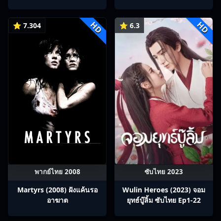
บทกวีถัง ภาค 1: ข้าและเพื่อน
ร่วมทางปรมาจารย์กวี ซับไทย
HD
HD
Ep1-12
⭐ 7.304
⭐ 6.3
พากย์ไทย 2008
ซับไทย 2023
Martyrs (2008) ฝังแค้นรอ
Wulin Heroes (2023) จอม
อาฆาต
ยุทธ์บู๊ลิ้ม ซับไทย Ep1-22