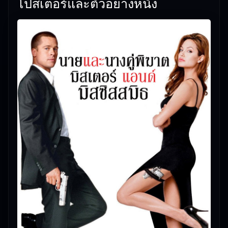
โปสเตอร์และตัวอย่างหนัง
หาหนังดูสบาย ๆ
🎯 Staff Pick: Mr. & Mrs. Smith (2005) มิสเตอร์แอนด์
มิสซิสสมิธ นายและนางคู่พิฆาต หนังใหม่ชนโรงที่ทีม
งานเลือกให้คุณแล้ว
🎥
อัปเดตโดยทีมงาน Free Movie 24
— ตรวจสอบล่าสุด:
06/06/2026 |
เกี่ยวกับเรา