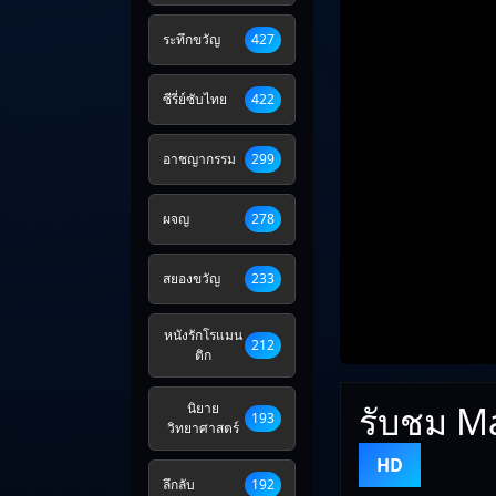
ระทึกขวัญ
427
ซีรี่ย์ซับไทย
422
อาชญากรรม
299
ผจญ
278
สยองขวัญ
233
หนังรักโรแมน
212
ติก
รับชม M
นิยาย
193
วิทยาศาสตร์
HD
ลึกลับ
192