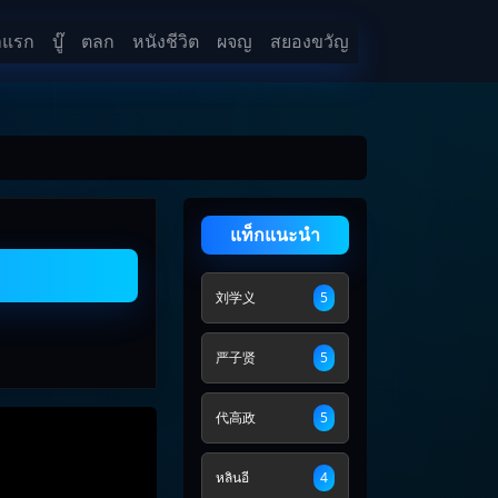
าแรก
บู๊
ตลก
หนังชีวิต
ผจญ
สยองขวัญ
แท็กแนะนำ
ต
刘学义
5
严子贤
5
代高政
5
หลินอี
4