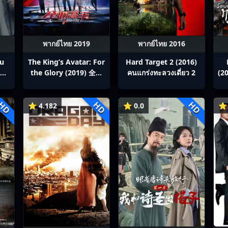
พากย์ไทย 2019
พากย์ไทย 2016
ou
The King’s Avatar: For
Hard Target 2 (2016)
สิง
the Glory (2019) 全职
คนแกร่งทะลวงเดี่ยว 2
(20
p1-
高手之巅峰荣耀
HD
HD
HD
⭐ 4.182
⭐ 0.0
⭐ 