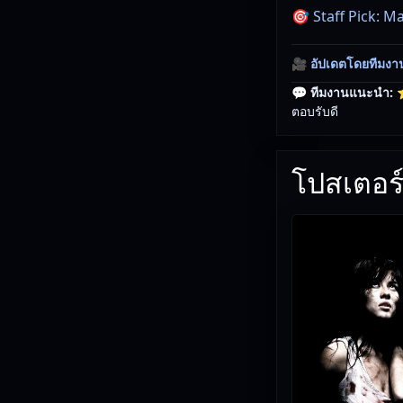
🎯 Staff Pick: M
🎥
อัปเดตโดยทีมงา
💬 ทีมงานแนะนำ:
⭐
ตอบรับดี
โปสเตอร์