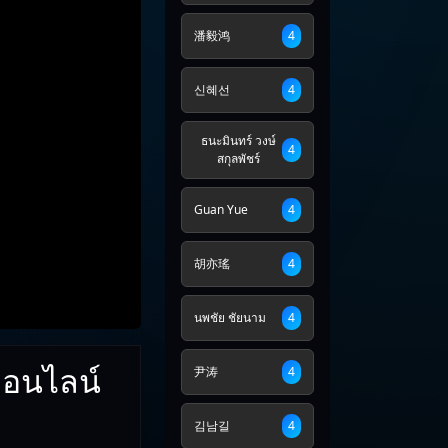
潘毅鸿
4
신혜선
4
ธนะมินทร์ วงษ์
4
สกุลพัชร์
Guan Yue
4
胡亦瑤
4
นพชัย ชัยนาม
4
ออนไลน์
尹涛
4
김남길
4