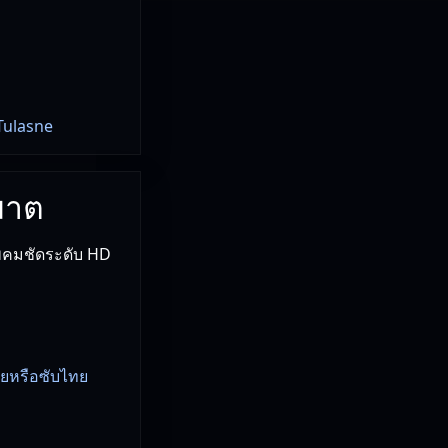
Tulasne
ฆาต
พคมชัดระดับ HD
ทยหรือซับไทย