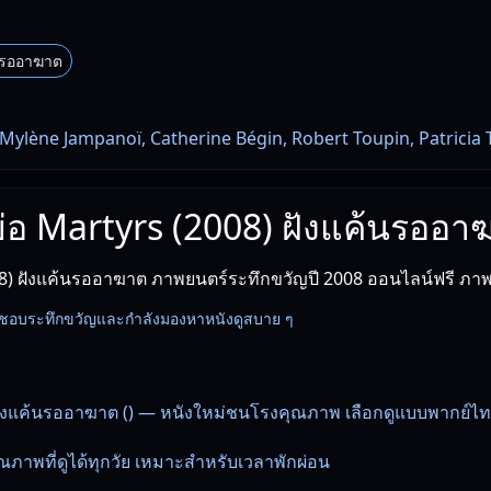
นรออาฆาต
Mylène Jampanoï, Catherine Bégin, Robert Toupin, Patricia 
งย่อ Martyrs (2008) ฝังแค้นรออา
8) ฝังแค้นรออาฆาต ภาพยนตร์ระทึกขวัญปี 2008 ออนไลน์ฟรี ภา
นที่ชอบระทึกขวัญและกำลังมองหาหนังดูสบาย ๆ
ฝังแค้นรออาฆาต () — หนังใหม่ชนโรงคุณภาพ เลือกดูแบบพากย์ไ
ภาพที่ดูได้ทุกวัย เหมาะสำหรับเวลาพักผ่อน