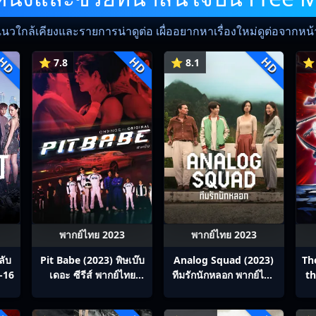
แนวใกล้เคียงและรายการน่าดูต่อ เผื่ออยากหาเรื่องใหม่ดูต่อจากหน้าน
HD
HD
HD
⭐ 7.8
⭐ 8.1
⭐ 
พากย์ไทย 2023
พากย์ไทย 2023
ลับ
Pit Babe (2023) พิษเบ๊บ
Analog Squad (2023)
Th
-16
เดอะ ซีรีส์ พากย์ไทย
ทีมรักนักหลอก พากย์ไทย
th
Ep1-13
Ep1-8