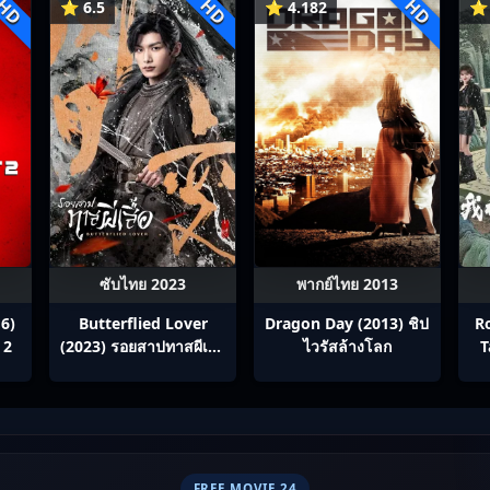
HD
HD
HD
⭐ 6.5
⭐ 4.182
⭐ 
ซับไทย 2023
พากย์ไทย 2013
6)
Butterflied Lover
Dragon Day (2013) ชิป
R
 2
(2023) รอยสาปทาสผีเสื้อ
ไวรัสล้างโลก
T
ซับไทย Ep1-22
ท่อ
1:
ป
FREE MOVIE 24