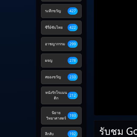
ระทึกขวัญ
427
ซีรี่ย์ซับไทย
422
อาชญากรรม
299
ผจญ
278
สยองขวัญ
233
หนังรักโรแมน
212
ติก
นิยาย
193
วิทยาศาสตร์
รับชม Go
ลึกลับ
192