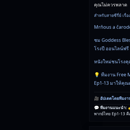
คุณไม่ควรพลาด
สำหรับสายซีรี่ย์ เรื่อง
Mrňous a čarodě
ชม Goddess Bles
โรงปี ออนไลน์ฟร
หนังใหม่ชนโรงคุณ
💡 ทีมงาน Free 
Ep1-13 มาให้คุณด
🎥
อัปเดตโดยทีมงา
💬 ทีมงานแนะนำ:

พากย์ไทย Ep1-13 คืออ