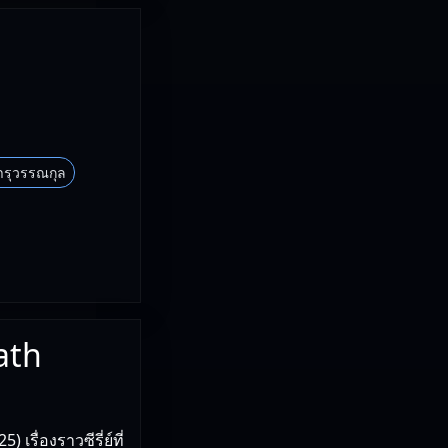
จารุวรรณกุล
l
ath
ื่องราวซีรี่ย์ที่