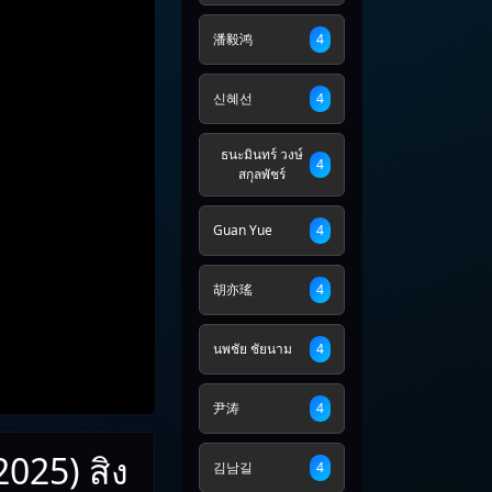
潘毅鸿
4
신혜선
4
ธนะมินทร์ วงษ์
4
สกุลพัชร์
Guan Yue
4
胡亦瑤
4
นพชัย ชัยนาม
4
尹涛
4
025) สิง
김남길
4