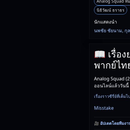
Analog Squad ทีม
นิธิวัฒน์ ธราธร
นักแสดงนำ
นพชัย ชัยนาม, กุ
📖 เรื่อ
พากย์ไท
Analog Squad (20
ออนไลน์แล้ววันนี้
เรื่องราวซีรี่ย์ที่
Misstake
🎥
อัปเดตโดยทีมงา