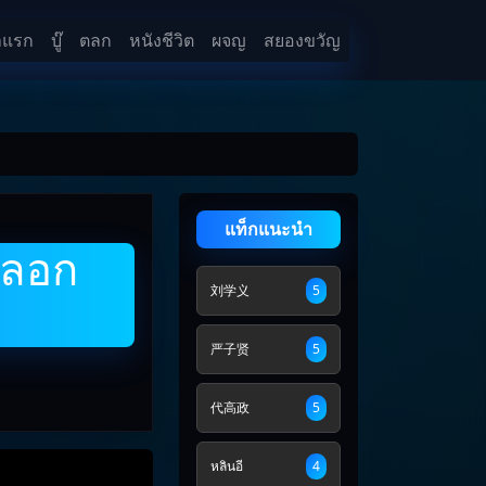
าแรก
บู๊
ตลก
หนังชีวิต
ผจญ
สยองขวัญ
แท็กแนะนำ
หลอก
刘学义
5
严子贤
5
代高政
5
หลินอี
4