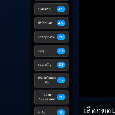
ระทึกขวัญ
427
ซีรี่ย์ซับไทย
422
อาชญากรรม
299
ผจญ
278
สยองขวัญ
233
หนังรักโรแมน
212
ติก
นิยาย
193
วิทยาศาสตร์
เลือกตอ
ลึกลับ
192