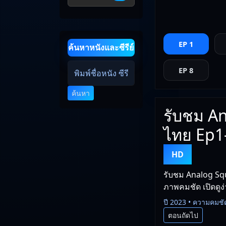
EP 1
ค้นหาหนังและซีรีย์
EP 8
ค้นหา
รับชม An
ไทย Ep1-
HD
รับชม Analog Squ
ภาพคมชัด เปิดดูง่
ปี 2023 • ความคมชั
ตอนถัดไป