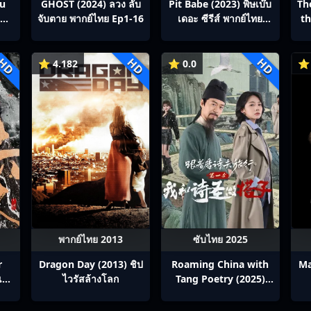
ou
GHOST (2024) ลวง ลับ
Pit Babe (2023) พิษเบ๊บ
Th
สิง
จับตาย พากย์ไทย Ep1-16
เดอะ ซีรีส์ พากย์ไทย
th
p1-
Ep1-13
HD
HD
HD
⭐ 4.182
⭐ 0.0
⭐ 
พากย์ไทย 2013
ซับไทย 2025
r
Dragon Day (2013) ชิป
Roaming China with
Ma
สื้อ
ไวรัสล้างโลก
Tang Poetry (2025)
ท่องโลกตามบทกวีถัง ภาค
1: ข้าและเพื่อนร่วมทาง