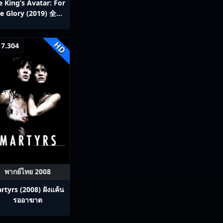
e King’s Avatar: For
e Glory (2019) 全职
高手之巅峰荣耀
HD
7.304
พากย์ไทย 2008
rtyrs (2008) ฝังแค้น
รออาฆาต