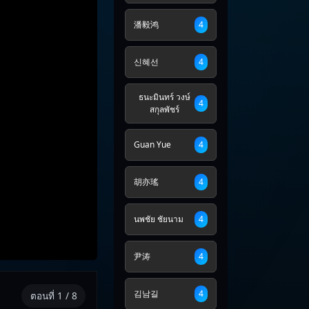
潘毅鸿
4
신혜선
4
ธนะมินทร์ วงษ์
4
สกุลพัชร์
Guan Yue
4
胡亦瑤
4
นพชัย ชัยนาม
4
尹涛
4
김남길
4
ตอนที่ 1 / 8