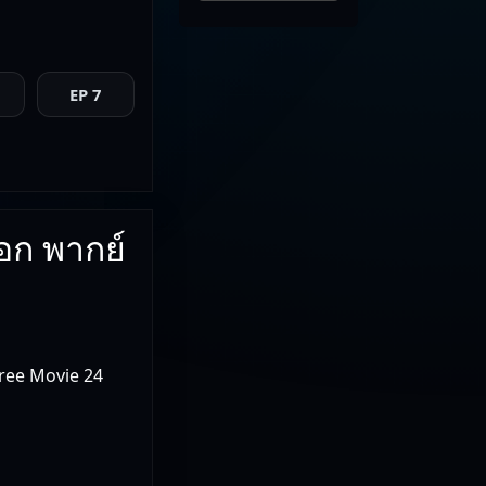
EP 7
อก พากย์
Free Movie 24