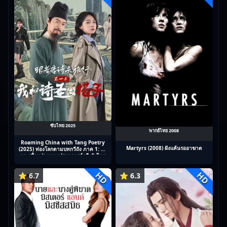
ซับไทย 2025
พากย์ไทย 2008
Roaming China with Tang Poetry
Martyrs (2008) ฝังแค้นรออาฆาต
(2025) ท่องโลกตามบทกวีถัง ภาค 1: ข้า
และเพื่อนร่วมทางปรมาจารย์กวี ซับไทย
Ep1-12
HD
HD
⭐ 6.7
⭐ 6.3