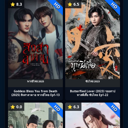
HD
HD
⭐ 8.3
⭐ 6.5
พากย์ไทย 2025
ซับไทย 2023
Goddess Bless You from Death
Butterflied Lover (2023) รอยสาป
(2025) สิงสาลาตาย พากย์ไทย Ep1-13
ทาสผีเสื้อ ซับไทย Ep1-22
HD
HD
⭐ 0.0
⭐ 6.3