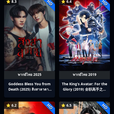
HD
HD
⭐ 8.3
⭐ 6.4
พากย์ไทย 2025
พากย์ไทย 2019
Goddess Bless You from
The King’s Avatar: For the
Death (2025) สิงสาลาตาย
Glory (2019) 全职高手之巅
พากย์ไทย Ep1-13
峰荣耀
HD
HD
⭐ 6.2
⭐ 6.5