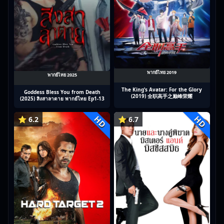
พากย์ไทย 2019
พากย์ไทย 2025
The King’s Avatar: For the Glory
Goddess Bless You from Death
(2019) 全职高手之巅峰荣耀
(2025) สิงสาลาตาย พากย์ไทย Ep1-13
HD
HD
⭐ 6.2
⭐ 6.7