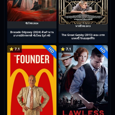
ซับไทย 2024
พากย์ไทย 2013
Brocade Odyssey (2024) ต้นตํานาน
The Great Gatsby (2013) เดอะ เกรท
อาภรณ์จักรพรรดิ ซับไทย Ep1-40
แกตสบี้ รักเธอสุดที่รัก
HD
HD
⭐ 7.1
⭐ 7.1