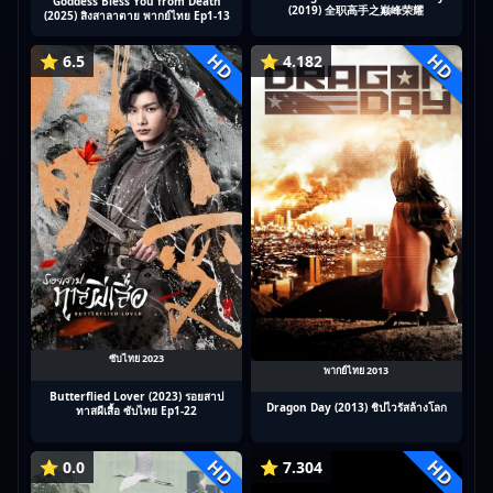
Goddess Bless You from Death
(2019) 全职高手之巅峰荣耀
(2025) สิงสาลาตาย พากย์ไทย Ep1-13
HD
HD
⭐ 6.5
⭐ 4.182
ซับไทย 2023
พากย์ไทย 2013
Butterflied Lover (2023) รอยสาป
Dragon Day (2013) ชิปไวรัสล้างโลก
ทาสผีเสื้อ ซับไทย Ep1-22
HD
HD
⭐ 0.0
⭐ 7.304