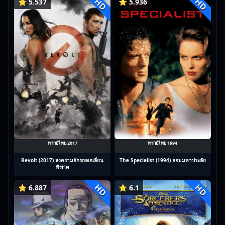
HD
HD
⭐ 5.537
⭐ 5.936
พากย์ไทย 2017
พากย์ไทย 1994
Revolt (2017) สงครามจักรกลเอเลี่ยน
The Specialist (1994) จอมมหาประลัย
พิฆาต
HD
HD
⭐ 6.887
⭐ 6.1