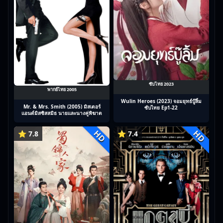
ซับไทย 2023
พากย์ไทย 2005
Wulin Heroes (2023) จอมยุทธ์บู๊ลิ้ม
Mr. & Mrs. Smith (2005) มิสเตอร์
ซับไทย Ep1-22
แอนด์มิสซิสสมิธ นายและนางคู่พิฆาต
HD
HD
⭐ 7.8
⭐ 7.4