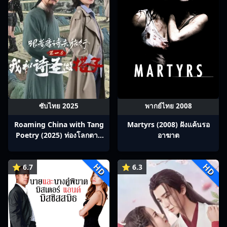
ซับไทย 2025
พากย์ไทย 2008
Roaming China with Tang
Martyrs (2008) ฝังแค้นรอ
Poetry (2025) ท่องโลกตาม
อาฆาต
บทกวีถัง ภาค 1: ข้าและเพื่อน
ร่วมทางปรมาจารย์กวี ซับไทย
HD
HD
⭐ 6.7
Ep1-12
⭐ 6.3