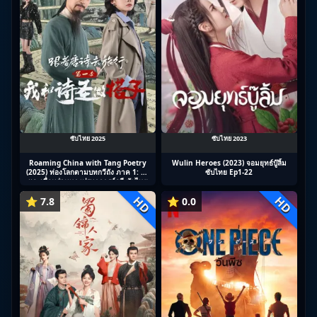
ซับไทย 2025
ซับไทย 2023
Roaming China with Tang Poetry
Wulin Heroes (2023) จอมยุทธ์บู๊ลิ้ม
(2025) ท่องโลกตามบทกวีถัง ภาค 1: ข้า
ซับไทย Ep1-22
และเพื่อนร่วมทางปรมาจารย์กวี ซับไทย
Ep1-12
HD
HD
⭐ 7.8
⭐ 0.0