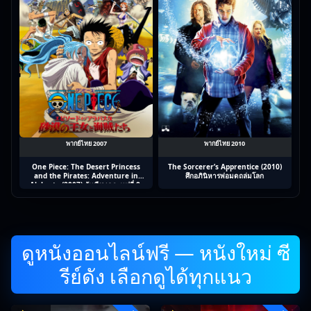
พากย์ไทย 2007
พากย์ไทย 2010
One Piece: The Desert Princess
The Sorcerer’s Apprentice (2010)
and the Pirates: Adventure in
ศึกอภินิหารพ่อมดถล่มโลก
Alabasta (2007) วันพีช เดอะมูฟวี่ 8:
เจ้าหญิงแห่งทะเลทรายและโจรสลัด
ดูหนังออนไลน์ฟรี — หนังใหม่ ซี
รีย์ดัง เลือกดูได้ทุกแนว