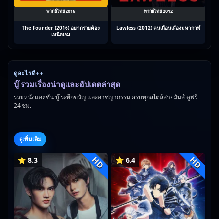
พากย์ไทย 2016
พากย์ไทย 2012
The Founder (2016) อยากรวยต้อง
Lawless (2012) คนเถื่อนเมืองมหากาฬ
เหนือเกม
ดูอะไรดี++
บู๊ รวมเรื่องน่าดูและอัปเดตล่าสุด
รวมหนังแอคชั่น บู๊ ระทึกขวัญ และอาชญากรรม ครบทุกสไตล์สายมันส์ ดูฟรี
24 ชม.
ดูเพิ่มเติม
HD
HD
⭐ 8.3
⭐ 6.4