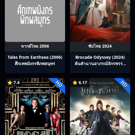
พากย์ไทย 2006
ซับไทย 2024
Tales from Earthsea (2006)
Brocade Odyssey (2024)
ศึกเทพมังกรพิภพสมุทร
ต้นตํานานอาภรณ์จักรพรรดิ
ซับไทย Ep1-40
HD
HD
⭐ 7.4
⭐ 6.17