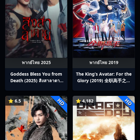
พากย์ไทย 2025
พากย์ไทย 2019
Goddess Bless You from
The King’s Avatar: For the
Death (2025) สิงสาลาตาย
Glory (2019) 全职高手之巅
พากย์ไทย Ep1-13
峰荣耀
HD
HD
⭐ 6.5
⭐ 4.182