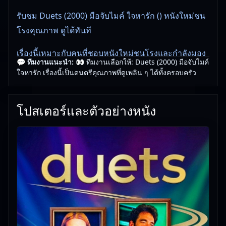
รับชม Duets (2000) มือจับไมค์ ใจหารัก () หนังใหม่ชน
โรงคุณภาพ ดูได้ทันที
เรื่องนี้เหมาะกับคนที่ชอบหนังใหม่ชนโรงและกำลังมอง
💬 ทีมงานแนะนำ:
👀 ทีมงานเลือกให้: Duets (2000) มือจับไมค์
หาหนังดูสบาย ๆ
ใจหารัก เรื่องนี้เป็นดนตรีคุณภาพที่ดูเพลิน ๆ ได้ทั้งครอบครัว
👀 ทีมงานแนะนำ: Duets (2000) มือจับไมค์ ใจหารัก ดู
เพลิน เหมาะกับวันพักผ่อน
โปสเตอร์และตัวอย่างหนัง
🎥
อัปเดตโดยทีมงาน Free Movie 24
— ตรวจสอบล่าสุด:
09/06/2026 |
เกี่ยวกับเรา