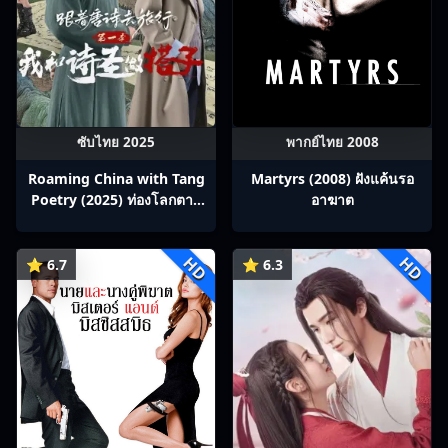
ซับไทย 2025
พากย์ไทย 2008
Roaming China with Tang
Martyrs (2008) ฝังแค้นรอ
Poetry (2025) ท่องโลกตาม
อาฆาต
บทกวีถัง ภาค 1: ข้าและเพื่อน
ร่วมทางปรมาจารย์กวี ซับไทย
HD
HD
Ep1-12
⭐ 6.7
⭐ 6.3