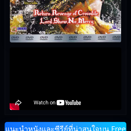
แนะนำหนังและซีรีย์ที่น่าสนใจบน Free