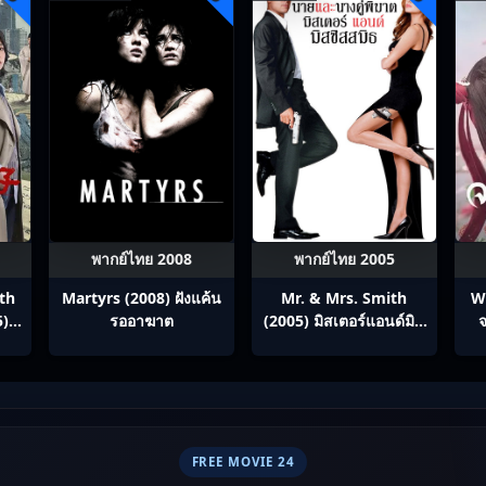
พากย์ไทย 2008
พากย์ไทย 2005
th
Martyrs (2008) ฝังแค้น
Mr. & Mrs. Smith
W
5)
รออาฆาต
(2005) มิสเตอร์แอนด์มิส
จ
ภาค
ซิสสมิธ นายและนางคู่
ทาง
พิฆาต
ทย
FREE MOVIE 24