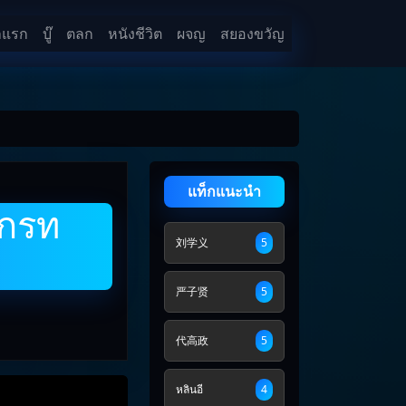
าแรก
บู๊
ตลก
หนังชีวิต
ผจญ
สยองขวัญ
แท็กแนะนำ
เกรท
刘学义
5
严子贤
5
代高政
5
หลินอี
4