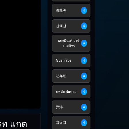
潘毅鸿
4
신혜선
4
ธนะมินทร์ วงษ์
4
สกุลพัชร์
Guan Yue
4
胡亦瑤
4
นพชัย ชัยนาม
4
尹涛
4
กรท แกต
김남길
4