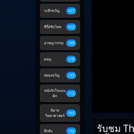
ระทึกขวัญ
427
ซีรี่ย์ซับไทย
422
อาชญากรรม
299
ผจญ
278
สยองขวัญ
233
หนังรักโรแมน
212
ติก
นิยาย
193
วิทยาศาสตร์
รับชม Th
ลึกลับ
192