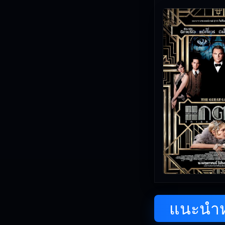
💡 ทีมงาน Free M
คุณดูฟรี
🎥
อัปเดตโดยทีมงา
แนะนำหน