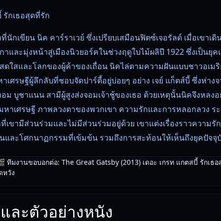
รักเธอสุดที่รัก
ที่นักเขียน นิค คาร์ราเวย์ ซึ่งเปรียบเสมือนฟิตซ์เจอรัลด์ เมื่อเขา
และมุ่งหน้าสู่เมืองนิวยอร์คในช่วงฤดูใบไม้ผลิปี 1922 ซึ่งเป็นยุค
ี่สดใสและโลกของผู้ค้าของเถื่อน นิคไล่ตามความฝันแบบชาวอเมริก
รษฐีผู้ลึกลับที่ชอบจัดปาร์ตี้อยู่บ่อยๆ อย่าง เจย์ แก็ตส์บี้ ซึ่งห่างจาก
 บูชาแนน สามีผู้สูงส่งจอมเจ้าชู้ของเธอ ด้วยเหตุนั้นนิคจึงหลงอยู
มหาเศรษฐี ภาพลวงตาของพวกเขา ความรักและการหลอกลวง ระหว่
ที่เขามีส่วนร่วมและไม่มีส่วนร่วมอยู่ด้วย เขาแต่งเรื่องราวความรัก
งมั่นและโศกนาฏกรรมที่เข้มข้น รวมถึงการสะท้อนให้เห็นถึงยุคปัจจุบ
 ทีมงานขอบอกต่อ: The Great Gatsby (2013) เดอะ เกรท แกตสบี้ รักเธอสุด
ิดหวัง
atsby (2013) เดอะ เกรท แกตสบี้ รักเธอสุดที่รัก () หนังใหม่ชนโ
และตัวอย่างหนัง
ภาพที่ดูได้ทุกวัย เหมาะสำหรับเวลาพักผ่อน