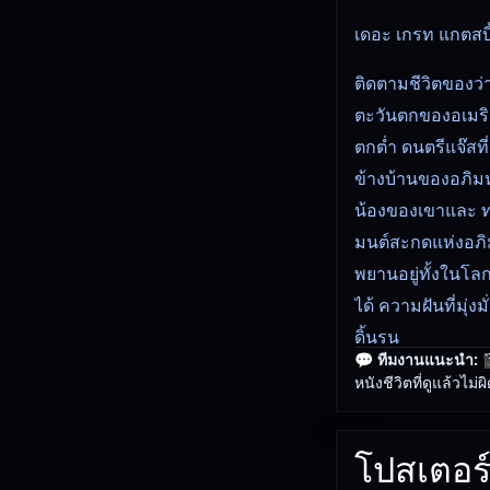
เดอะ เกรท แกตสบี้ 
ติดตามชีวิตของว่า
ตะวันตกของอเมริกา
ตกต่ำ ดนตรีแจ๊สท
ข้างบ้านของอภิมหาเศ
น้องของเขาและ ทอม
มนต์สะกดแห่งอภิ
พยานอยู่ทั้งในโลก
ได้ ความฝันที่มุ่
ดิ้นรน
💬 ทีมงานแนะนำ:

หนังชีวิตที่ดูแล้วไม่ผ
รับชม The Great G
ทันที
โปสเตอร์
หนังใหม่ชนโรงคุณ