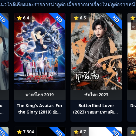
แนวใกล้เคียงและรายการน่าดูต่อ เผื่ออยากหาเรื่องใหม่ดูต่อจากหน้าน
HD
HD
HD
⭐ 6.4
⭐ 6.5
⭐ 
พากย์ไทย 2019
ซับไทย 2023
ou
The King’s Avatar: For
Butterflied Lover
Dr
สิง
the Glory (2019) 全职
(2023) รอยสาปทาสผีเสื้อ
p1-
高手之巅峰荣耀
ซับไทย Ep1-22
HD
HD
HD
⭐ 7.304
⭐ 6.7
⭐ 