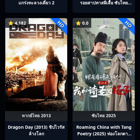
แกร่งทะลวงเดี่ยว 2
รอยสาปทาสผีเสื้อ ซับไทย
Ep1-22
HD
HD
⭐ 4.182
⭐ 0.0
พากย์ไทย 2013
ซับไทย 2025
Dragon Day (2013) ชิปไวรัส
Roaming China with Tang
ล้างโลก
Poetry (2025) ท่องโลกตาม