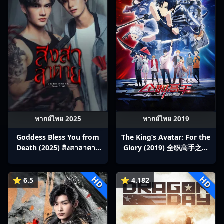
พากย์ไทย 2025
พากย์ไทย 2019
Goddess Bless You from
The King’s Avatar: For the
Death (2025) สิงสาลาตาย
Glory (2019) 全职高手之巅
พากย์ไทย Ep1-13
峰荣耀
HD
HD
⭐ 6.5
⭐ 4.182