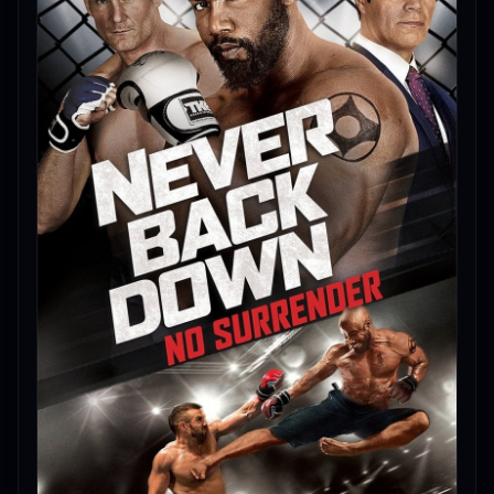
🎯 Staff Pick: Never Back Down: No Surrender
(2016) เจ้าสังเวียน หนังใหม่ชนโรงที่ทีมงานเลือกให้คุณ
แล้ว
🎥
อัปเดตโดยทีมงาน Free Movie 24
— ตรวจสอบล่าสุด:
06/06/2026 |
เกี่ยวกับเรา