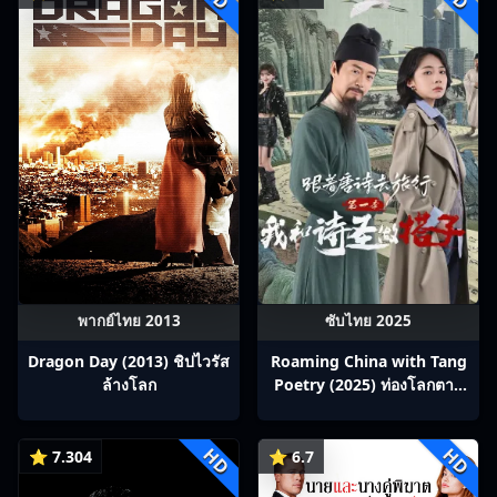
พากย์ไทย 2013
ซับไทย 2025
Dragon Day (2013) ชิปไวรัส
Roaming China with Tang
ล้างโลก
Poetry (2025) ท่องโลกตาม
บทกวีถัง ภาค 1: ข้าและเพื่อน
ร่วมทางปรมาจารย์กวี ซับไทย
HD
HD
Ep1-12
⭐ 7.304
⭐ 6.7