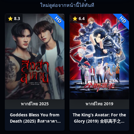
ใหม่ดูต่อจากหน้านี้ได้ทันที
HD
HD
⭐ 8.3
⭐ 6.4
พากย์ไทย 2025
พากย์ไทย 2019
Goddess Bless You from
The King’s Avatar: For the
Death (2025) สิงสาลาตาย
Glory (2019) 全职高手之巅
พากย์ไทย Ep1-13
峰荣耀