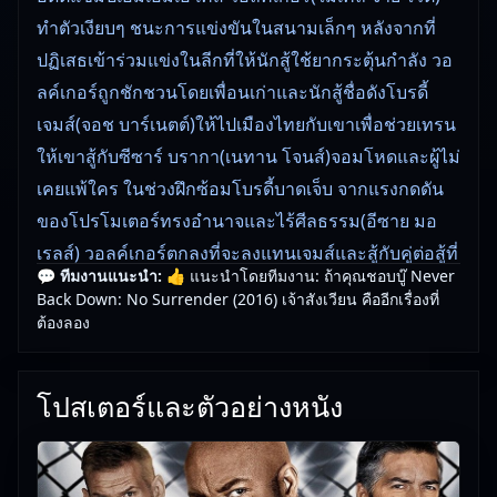
ทำตัวเงียบๆ ชนะการแข่งขันในสนามเล็กๆ หลังจากที่
ปฏิเสธเข้าร่วมแข่งในลีกที่ให้นักสู้ใช้ยากระตุ้นกำลัง วอ
ลค์เกอร์ถูกชักชวนโดยเพื่อนเก่าและนักสู้ชื่อดังโบรดี้
เจมส์(จอช บาร์เนตต์)ให้ไปเมืองไทยกับเขาเพื่อช่วยเทรน
ให้เขาสู้กับซีซาร์ บรากา(เนทาน โจนส์)จอมโหดและผู้ไม่
เคยแพ้ใคร ในช่วงฝึกซ้อมโบรดี้บาดเจ็บ จากแรงกดดัน
ของโปรโมเตอร์ทรงอำนาจและไร้ศีลธรรม(อีซาย มอ
เรลส์) วอลค์เกอร์ตกลงที่จะลงแทนเจมส์และสู้กับคู่ต่อสู้ที่
💬 ทีมงานแนะนำ:
👍 แนะนำโดยทีมงาน: ถ้าคุณชอบบู๊ Never
ร้ายกาจที่สุด แต่ต้องอยู๋ภายใต้เงื่อนไขของเขา
Back Down: No Surrender (2016) เจ้าสังเวียน คืออีกเรื่องที่
ต้องลอง
Never Back Down: No Surrender (2016) เจ้าสังเวียน
() — หนังใหม่ชนโรงคุณภาพ เลือกดูแบบพากย์ไทยหรือ
ซับไทย
โปสเตอร์และตัวอย่างหนัง
Never Back Down: No Surrender (2016) เจ้าสังเวียน
เป็นหนังใหม่ชนโรงที่มีเนื้อเรื่องน่าติดตามดูเพลิน ๆ