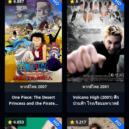
HD
HD
⭐ 6.887
⭐ 6
พากย์ไทย 2007
พากย์ไทย 2001
One Piece: The Desert
Volcano High (2001) ศึก
Princess and the Pirates:
ป่วนฟ้า โรงเรียนมหาเวทย์
Adventure in Alabasta
(2007) วันพีช เดอะมูฟวี่ 8:
HD
HD
เจ้าหญิงแห่งทะเลทรายและ
⭐ 6.653
⭐ 5.217
โจรสลัด