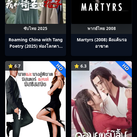
ซับไทย 2025
พากย์ไทย 2008
Roaming China with Tang
Martyrs (2008) ฝังแค้นรอ
Poetry (2025) ท่องโลกตาม
อาฆาต
บทกวีถัง ภาค 1: ข้าและเพื่อน
ร่วมทางปรมาจารย์กวี ซับไทย
HD
HD
Ep1-12
⭐ 6.7
⭐ 6.3