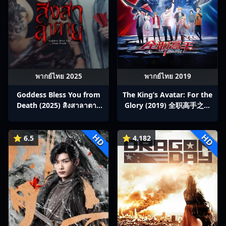
พากย์ไทย 2025
พากย์ไทย 2019
Goddess Bless You from
The King’s Avatar: For the
Death (2025) สิงสาลาตาย
Glory (2019) 全职高手之巅
พากย์ไทย Ep1-13
峰荣耀
HD
HD
⭐ 6.5
⭐ 4.182