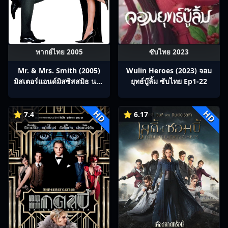
พากย์ไทย 2005
ซับไทย 2023
Mr. & Mrs. Smith (2005)
Wulin Heroes (2023) จอม
มิสเตอร์แอนด์มิสซิสสมิธ นาย
ยุทธ์บู๊ลิ้ม ซับไทย Ep1-22
และนางคู่พิฆาต
HD
HD
⭐ 7.4
⭐ 6.17