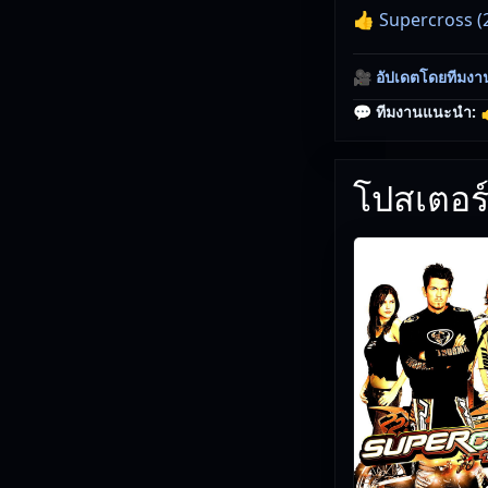
👍 Supercross (
🎥
อัปเดตโดยทีมงา
💬 ทีมงานแนะนำ:

โปสเตอร์