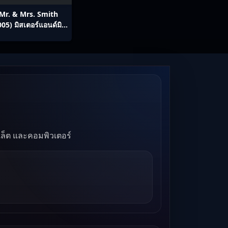
Mr. & Mrs. Smith
005) มิสเตอร์แอนด์มิส
ิสสมิธ นายและนางคู่
พิฆาต
บเล็ต และคอมพิวเตอร์