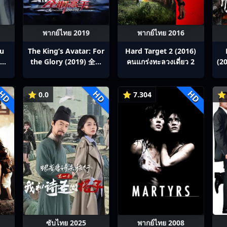
พากย์ไทย 2019
พากย์ไทย 2016
ou
The King’s Avatar: For
Hard Target 2 (2016)
สิง
the Glory (2019) 全职
คนแกร่งทะลวงเดี่ยว 2
(20
p1-
高手之巅峰荣耀
HD
HD
HD
⭐ 0.0
⭐ 7.304
⭐ 
ซับไทย 2025
พากย์ไทย 2008