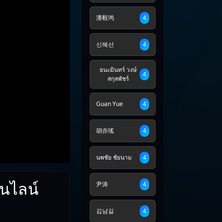
潘毅鸿
4
신혜선
4
ธนะมินทร์ วงษ์
4
สกุลพัชร์
Guan Yue
4
胡亦瑤
4
นพชัย ชัยนาม
4
อนไลน์
尹涛
4
김남길
4