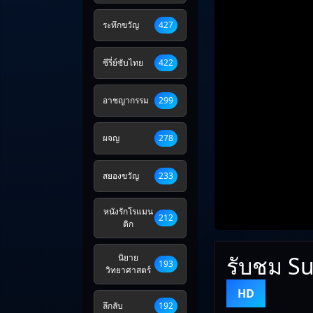
ระทึกขวัญ
427
ซีรี่ย์ซับไทย
422
อาชญากรรม
299
ผจญ
278
สยองขวัญ
233
หนังรักโรแมน
212
ติก
รับชม Su
นิยาย
193
วิทยาศาสตร์
HD
ลึกลับ
192