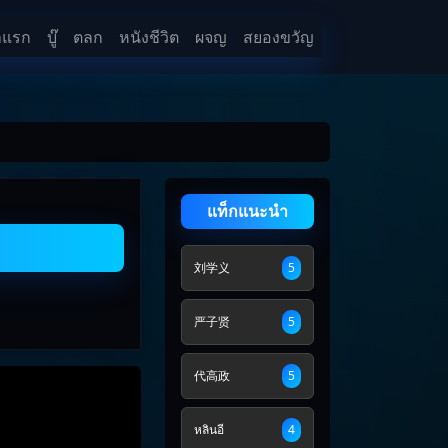
าแรก
บู๊
ตลก
หนังชีวิต
ผจญ
สยองขวัญ
แท็กแนะนำ
刘学义
5
严子贤
5
代高政
5
หลินอี
4