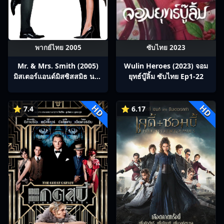
พากย์ไทย 2005
ซับไทย 2023
Mr. & Mrs. Smith (2005)
Wulin Heroes (2023) จอม
มิสเตอร์แอนด์มิสซิสสมิธ นาย
ยุทธ์บู๊ลิ้ม ซับไทย Ep1-22
และนางคู่พิฆาต
HD
HD
⭐ 7.4
⭐ 6.17