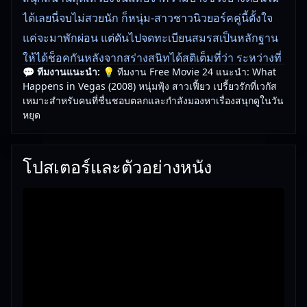
ได้เลยนี่จบไม่สวยนัก ก็หนุ่ม-สาวชาวนิวยอร์คคู่นี้ตั้งใจ
แค่จะมาพักผ่อน แต่ดันไปจดทะเบียนสมรสเป็นหลักฐาน
ให้ได้ช็อคกันหลังจากสร่างสนิทได้สติเต็มที่ว่า ระหว่างที่
💬 ทีมงานแนะนำ:
💡 ทีมงาน Free Movie 24 แนะนำ: What
หฤหรรษ์สไตล์เวกัสกันนี่ได้ทำผิดครั้งสำคัญทำพลาดครั้ง
Happens in Vegas (2008) หนุ่มฟุ้ง สาวเฟี้ยว เปรี้ยวรักที่เวกัส
มหันต์เข้าให้เต็มๆ
เหมาะสำหรับคนที่ชื่นชอบตลกและกำลังมองหาเรื่องสนุกดูในวัน
หยุด
🎥
อัปเดตโดยทีมงาน Free Movie 24
— ตรวจสอบล่าสุด:
29/05/2026 |
เกี่ยวกับเรา
โปสเตอร์และตัวอย่างหนัง