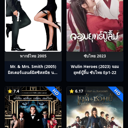
พากย์ไทย 2005
ซับไทย 2023
Mr. & Mrs. Smith (2005)
Wulin Heroes (2023) จอม
มิสเตอร์แอนด์มิสซิสสมิธ นาย
ยุทธ์บู๊ลิ้ม ซับไทย Ep1-22
และนางคู่พิฆาต
HD
HD
⭐ 7.4
⭐ 6.17