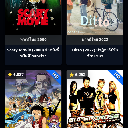
พากย์ไทย 2000
พากย์ไทย 2022
Scary Movie (2000) ยำหนังจี้​
Ditto (2022) ปาฏิหาริย์รัก
หวีดดีไหมหว่า?
ข้ามเวลา
HD
HD
⭐ 6.887
⭐ 6.252