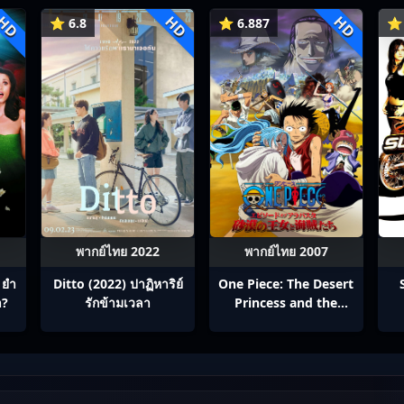
HD
HD
HD
⭐ 6.8
⭐ 6.887
⭐ 
พากย์ไทย 2022
พากย์ไทย 2007
 ยำ
Ditto (2022) ปาฏิหาริย์
One Piece: The Desert
า?
รักข้ามเวลา
Princess and the
Pirates: Adventure in
Alabasta (2007) วันพีช
เดอะมูฟวี่ 8: เจ้าหญิงแห่ง
ทะเลทรายและโจรสลัด