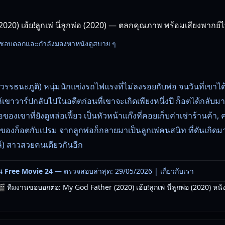
020) เฮ้ย!ลูกเพ่ นี่ลูกพ่อ (2020) — ตลกคุณภาพ พร้อมเสียงพากย
นที่ชอบตลกและกำลังมองหาหนังดูสบาย ๆ
วรรธนะภูติ) หนุ่มนักแข่งรถไฟแรงที่ไม่ลงรอยกับพ่อ จนวันที่เขาไ
ขาวาร์ปกลับไปในอดีตก่อนที่เขาจะเกิดเพียงหนึ่งปี ก็อตได้กลับมา
่อของเขาที่ยังดูหล่อเฟี้ยว เป็นหัวหน้าแก๊งที่คอยเก็บค่าเช่าร้านค้
ี้ของก็อตกับเปรม จากลูกพ่อก็กลายมาเป็นลูกเพ่คนสนิท ที่ดันเกิดมา
ล์) สาวสวยคนเดียวกันอีก
น Free Movie 24
— ตรวจสอบล่าสุด: 29/05/2026 |
เกี่ยวกับเรา
 ทีมงานขอบอกต่อ: My God Father (2020) เฮ้ย!ลูกเพ่ นี่ลูกพ่อ (2020) หนังต