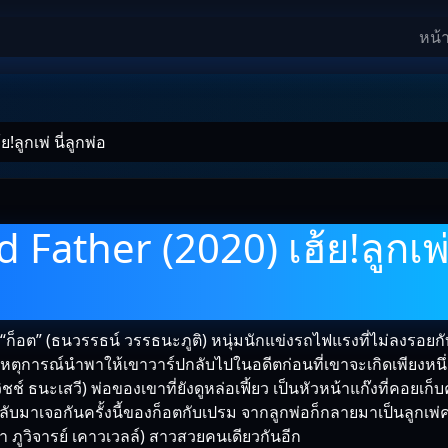
หน้
ลูกเพ่ นี่ลูกพ่อ
Father (2020) เฮ้ย!ลูกเพ่ 
พ่อ “ก็อต” (ธนวรรธน์ วรรธนะภูติ) หนุ่มนักแข่งรถไฟแรงที่ไม่ลงรอยกั
เหตุการณ์นำพาให้เขาวาร์ปกลับไปในอดีตก่อนที่เขาจะเกิดเพียงหนึ่
ชช์ ธนะเสวี) พ่อของเขาที่ยังดูหล่อเฟี้ยว เป็นหัวหน้าแก๊งที่คอยเก็บค
บมาเจอกันครั้งนี้ของก็อตกับเปรม จากลูกพ่อก็กลายมาเป็นลูกเพ่คน
ชา ภูวิจารย์ เคาวเวลล์) สาวสวยคนเดียวกันอีก