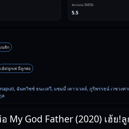
คะแนน IMDb
5.5
มนติก
เฮ้ย!ลูกเพ่ นี่ลูกพ่อ
uti, ฉันทวิชช์ ธนะเสวี, แซมมี่ เคาวเวลล์, ภูริพรรธน์ เวชวงศาเ
กุล
ย่อ My God Father (2020) เฮ้ย!ลูกเ