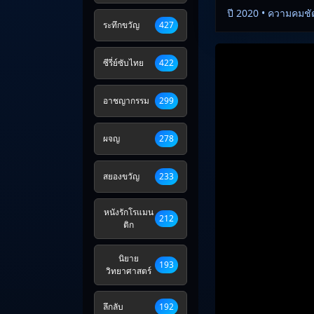
ปี 2020 • ความคมชั
ระทึกขวัญ
427
ซีรี่ย์ซับไทย
422
อาชญากรรม
299
ผจญ
278
สยองขวัญ
233
หนังรักโรแมน
212
ติก
นิยาย
193
วิทยาศาสตร์
ลึกลับ
192