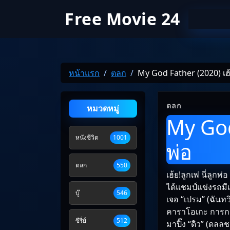
Free Movie 24
หน้าแรก
ตลก
My God Father (2020) เฮ้ย!
ตลก
หมวดหมู่
My God 
หนังชีวิต
1001
พ่อ
ตลก
550
เฮ้ย!ลูกเพ่ นี่ลูก
ได้แชมป์แข่งรถมี
บู๊
546
เจอ “เปรม” (ฉันทวิ
คาราโอเกะ การกลั
ซีรี่ย์
512
มาปิ๊ง “ดิว” (ดลล