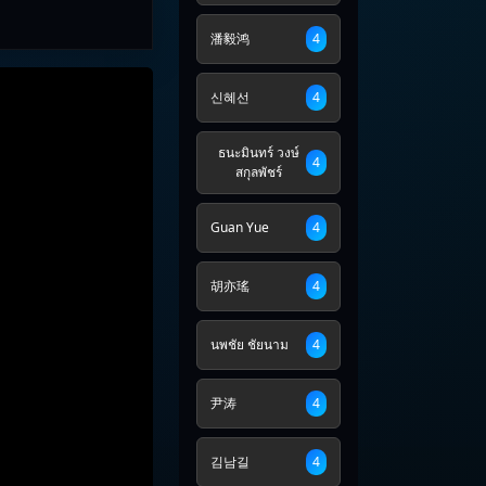
潘毅鸿
4
신혜선
4
ธนะมินทร์ วงษ์
4
สกุลพัชร์
Guan Yue
4
胡亦瑤
4
นพชัย ชัยนาม
4
尹涛
4
김남길
4