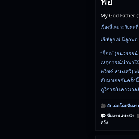
พ่อ
My God Father (2
เรื่องนี้เหมาะกับค
เฮ้ย!ลูกเพ่ นี่ลูกพ่อ
“ก็อต” (ธนวรรธน์ 
เหตุการณ์นำพาให้เ
ทวิชช์ ธนะเสวี) พ
ลับมาเจอกันครั้งน
ภูวิจารย์ เคาวเวล
🎥
อัปเดตโดยทีมงา
💬 ทีมงานแนะนำ:

หวัง