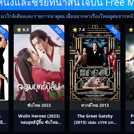
ังและซีรีย์ที่น่าสนใจบน Free 
แนวใกล้เคียงและรายการน่าดูต่อ เผื่ออยากหาเรื่องใหม่ดูต่อจากหน้าน
HD
HD
HD
⭐ 6.3
⭐ 7.4
⭐ 
ซับไทย 2023
พากย์ไทย 2013
h
Wulin Heroes (2023)
The Great Gatsby
P
มิส
จอมยุทธ์บู๊ลิ้ม ซับไทย
(2013) เดอะ เกรท แกต
a
ู่
Ep1-22
สบี้ รักเธอสุดที่รัก