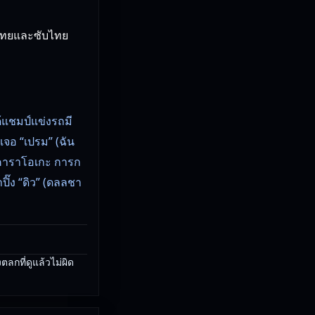
์ไทยและซับไทย
ด้แชมป์แข่งรถมี
เจอ “เปรม” (ฉัน
า, คาราโอเกะ การก
ปิ๊ง “ดิว” (ดลลชา
ลกที่ดูแล้วไม่ผิด