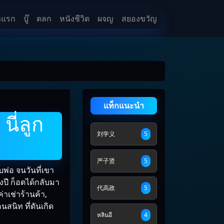
าแรก
บู๊
ตลก
หนังชีวิต
ผจญ
สยองขวัญ
แท็กแนะนำ
นี่ลูก
刘学义
5
严子贤
5
บพ่อ จนวันที่เขา
งปี ก็อตได้กลับมา
代高政
5
่าเช่าร้านค้า,
สนิท ที่ดันเกิด
หลินอี
4