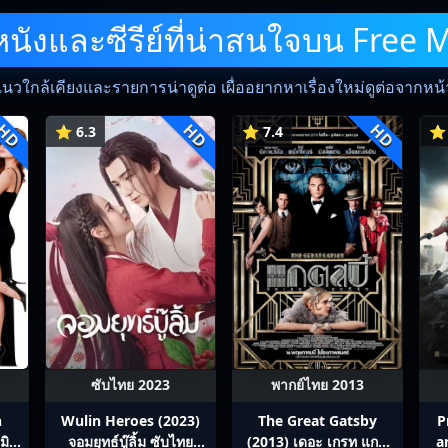
ังและซีรีย์ที่น่าสนใจบน Free 
แนวใกล้เคียงและรายการน่าดูต่อ เผื่ออยากหาเรื่องใหม่ดูต่อจากหน้าน
HD
HD
HD
⭐ 6.3
⭐ 7.4
⭐ 
ซับไทย 2023
พากย์ไทย 2013
h
Wulin Heroes (2023)
The Great Gatsby
P
มิส
จอมยุทธ์บู๊ลิ้ม ซับไทย
(2013) เดอะ เกรท แกต
a