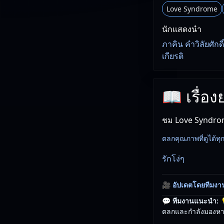
Love Syndrome
นักแสดงนำ
ภาคิน คำวิลัยศักด
เกียรติ
📖 เรื่อ
ชม Love Syndrom
ตลกคุณภาพที่ดูได้ทุ
รักโง่ๆ
🎥
อัปเดตโดยทีมงา
💬 ทีมงานแนะนำ:

ตลกและกำลังมองหาเร