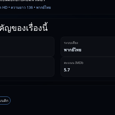
ด HD • ความยาว 136 • พากย์ไทย
ัญของเรื่องนี้
ระบบเสียง
พากย์ไทย
คะแนน IMDb
5.7
มนติก