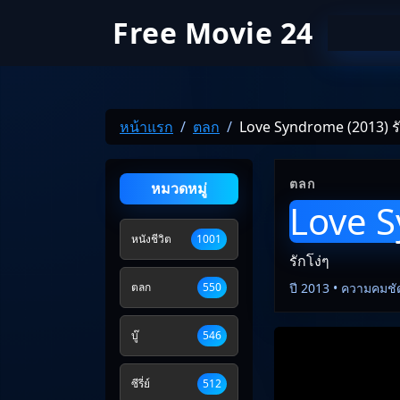
Free Movie 24
หน้าแรก
ตลก
Love Syndrome (2013) รั
ตลก
หมวดหมู่
Love S
หนังชีวิต
1001
รักโง่ๆ
ตลก
550
ปี 2013 • ความคมชั
บู๊
546
ซีรี่ย์
512