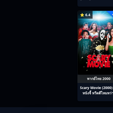
ซิสสมิธ นายและนางค
พิฆาต
⭐ 6.4
พากย์ไทย 2000
Scary Movie (2000)
หนังจี้​ หวีดดีไหมหว่