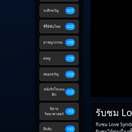
ระทึกขวัญ
427
ซีรี่ย์ซับไทย
422
อาชญากรรม
299
ผจญ
278
สยองขวัญ
233
หนังรักโรแมน
212
ติก
รับชม Lo
นิยาย
193
วิทยาศาสตร์
รับชม Love Syndr
ลึกลับ
192
รับชมได้ต่อเนื่อง