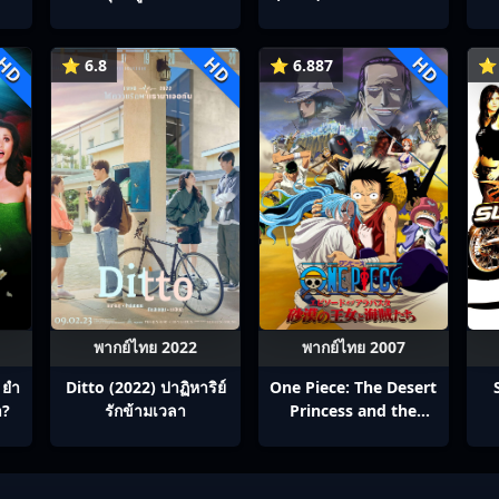
ู่
Ep1-22
สบี้ รักเธอสุดที่รัก
HD
HD
HD
⭐ 6.8
⭐ 6.887
⭐ 
พากย์ไทย 2022
พากย์ไทย 2007
 ยำ
Ditto (2022) ปาฏิหาริย์
One Piece: The Desert
า?
รักข้ามเวลา
Princess and the
Pirates: Adventure in
Alabasta (2007) วันพีช
เดอะมูฟวี่ 8: เจ้าหญิงแห่ง