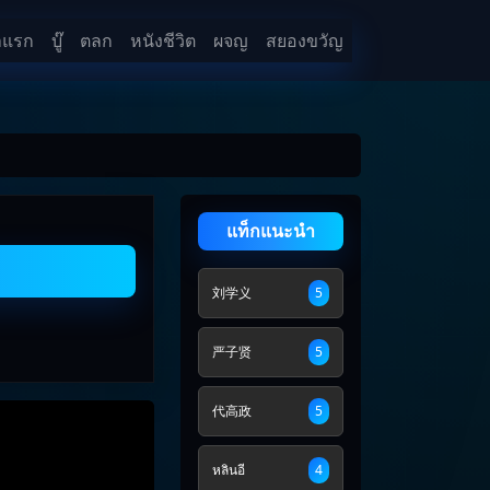
าแรก
บู๊
ตลก
หนังชีวิต
ผจญ
สยองขวัญ
แท็กแนะนำ
刘学义
5
严子贤
5
代高政
5
หลินอี
4