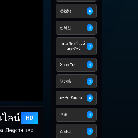
潘毅鸿
4
신혜선
4
ธนะมินทร์ วงษ์
4
สกุลพัชร์
Guan Yue
4
胡亦瑤
4
นพชัย ชัยนาม
4
นไลน์
尹涛
4
HD
 เปิดดูง่าย และ
김남길
4