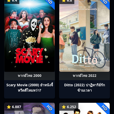
HD
HD
⭐ 6.4
⭐ 6.8
พากย์ไทย 2000
พากย์ไทย 2022
Scary Movie (2000) ยำหนังจี้​
Ditto (2022) ปาฏิหาริย์รัก
หวีดดีไหมหว่า?
ข้ามเวลา
HD
HD
⭐ 6.887
⭐ 6.252