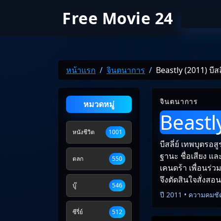
Free Movie 24
หน้าแรก
จินตนาการ
Beastly (2011) บีสล
จินตนาการ
หมวดหมู่
Beastly
หนังชีวิต
1001
บีสลี่ย์ เทพบุตรอส
ฐานะ ชื่อเสียง แ
ตลก
550
เคนดร้า เพื่อนร่ว
จึงตัดสินใจสั่งสอ
บู๊
546
ปี 2011 • ความคมชั
ซีรี่ย์
512