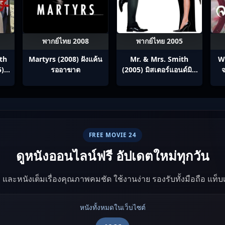
พากย์ไทย 2008
พากย์ไทย 2005
th
Martyrs (2008) ฝังแค้น
Mr. & Mrs. Smith
W
5)
รออาฆาต
(2005) มิสเตอร์แอนด์มิส
จ
ภาค
ซิสสมิธ นายและนางคู่
ทาง
พิฆาต
ทย
FREE MOVIE 24
ดูหนังออนไลน์ฟรี อัปเดตใหม่ทุกวัน
ัง และหนังเต็มเรื่องคุณภาพคมชัด ใช้งานง่าย รองรับทั้งมือถือ แท็
หนังทั้งหมดในเว็บไซต์