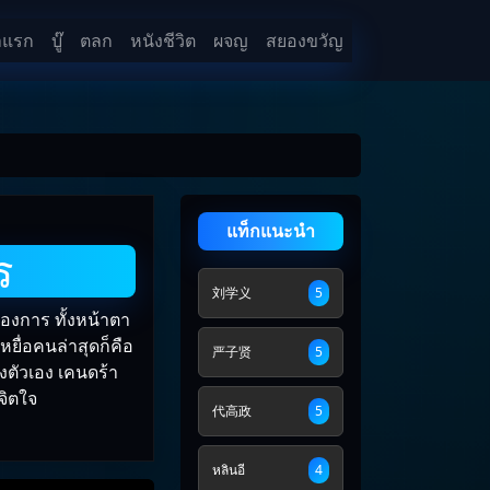
าแรก
บู๊
ตลก
หนังชีวิต
ผจญ
สยองขวัญ
แท็กแนะนำ
ร
刘学义
5
นต้องการ ทั้งหน้าตา
ื่อคนล่าสุดก็คือ
严子贤
5
องตัวเอง เคนดร้า
จิตใจ
代高政
5
หลินอี
4