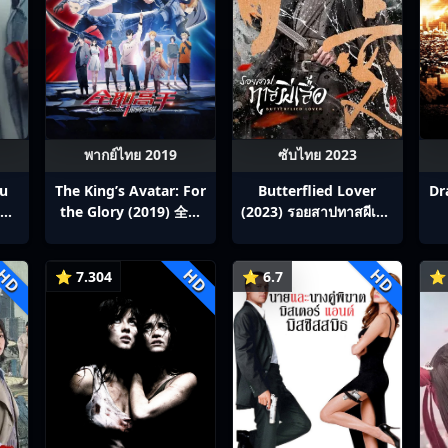
พากย์ไทย 2019
ซับไทย 2023
ou
The King’s Avatar: For
Butterflied Lover
Dr
สิง
the Glory (2019) 全职
(2023) รอยสาปทาสผีเสื้อ
p1-
高手之巅峰荣耀
ซับไทย Ep1-22
HD
HD
HD
⭐ 7.304
⭐ 6.7
⭐ 