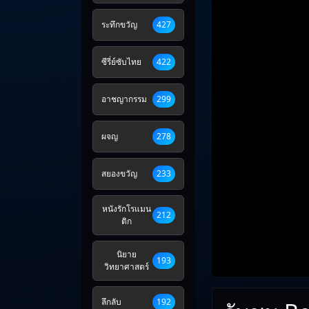
ระทึกขวัญ
427
ซีรี่ย์ซับไทย
422
อาชญากรรม
299
ผจญ
278
สยองขวัญ
233
หนังรักโรแมน
212
ติก
นิยาย
193
วิทยาศาสตร์
ลึกลับ
192