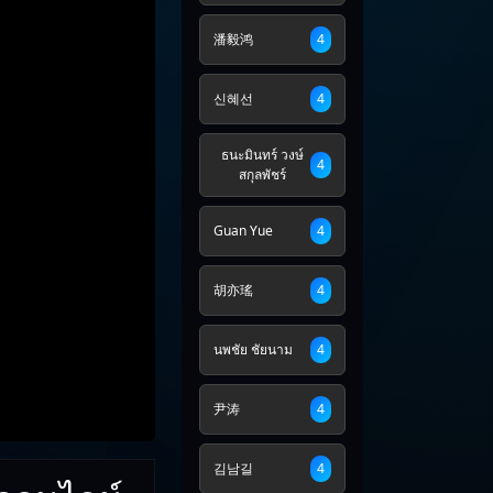
潘毅鸿
4
신혜선
4
ธนะมินทร์ วงษ์
4
สกุลพัชร์
Guan Yue
4
胡亦瑤
4
นพชัย ชัยนาม
4
尹涛
4
김남길
4