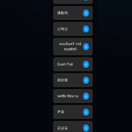
潘毅鸿
4
신혜선
4
ธนะมินทร์ วงษ์
4
สกุลพัชร์
Guan Yue
4
胡亦瑤
4
นพชัย ชัยนาม
4
尹涛
4
김남길
4