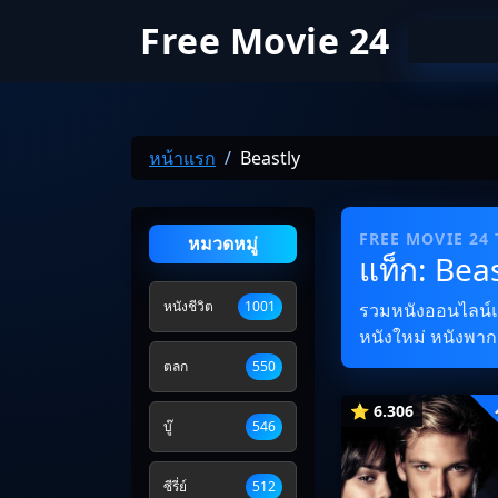
Free Movie 24
หน้าแรก
Beastly
FREE MOVIE 24
หมวดหมู่
แท็ก: Beas
หนังชีวิต
1001
รวมหนังออนไลน์และ
หนังใหม่ หนังพากย
ตลก
550
⭐ 6.306
บู๊
546
ซีรี่ย์
512