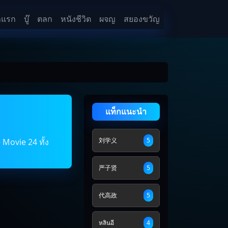
าแรก
บู๊
ตลก
หนังชีวิต
ผจญ
สยองขวัญ
แท็กแนะนำ
刘学义
5
 Movie 24 ทั้ง
严子贤
5
代高政
5
หลินอี
4