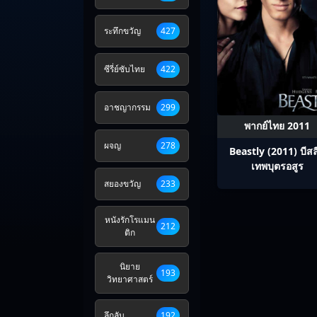
ระทึกขวัญ
427
ซีรี่ย์ซับไทย
422
อาชญากรรม
299
พากย์ไทย 2011
ผจญ
278
Beastly (2011) บีสลี่
เทพบุตรอสูร
สยองขวัญ
233
หนังรักโรแมน
212
ติก
นิยาย
193
วิทยาศาสตร์
ลึกลับ
192