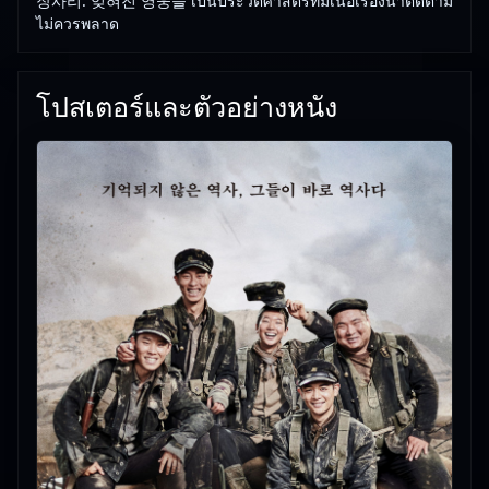
장사리: 잊혀진 영웅들 เป็นประวัติศาสตร์ที่มีเนื้อเรื่องน่าติดตาม
ไม่ควรพลาด
โปสเตอร์และตัวอย่างหนัง