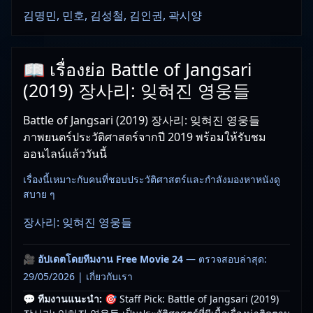
김명민, 민호, 김성철, 김인권, 곽시양
📖 เรื่องย่อ Battle of Jangsari
(2019) 장사리: 잊혀진 영웅들
Battle of Jangsari (2019) 장사리: 잊혀진 영웅들
ภาพยนตร์ประวัติศาสตร์จากปี 2019 พร้อมให้รับชม
ออนไลน์แล้ววันนี้
เรื่องนี้เหมาะกับคนที่ชอบประวัติศาสตร์และกำลังมองหาหนังดู
สบาย ๆ
장사리: 잊혀진 영웅들
🎥
อัปเดตโดยทีมงาน Free Movie 24
— ตรวจสอบล่าสุด:
29/05/2026 |
เกี่ยวกับเรา
💬 ทีมงานแนะนำ:
🎯 Staff Pick: Battle of Jangsari (2019)