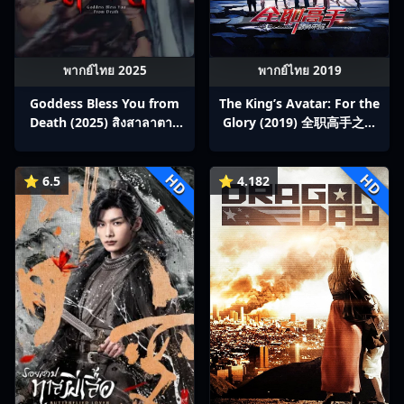
พากย์ไทย 2025
พากย์ไทย 2019
Goddess Bless You from
The King’s Avatar: For the
Death (2025) สิงสาลาตาย
Glory (2019) 全职高手之巅
พากย์ไทย Ep1-13
峰荣耀
HD
HD
⭐ 6.5
⭐ 4.182