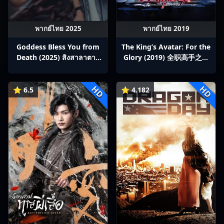
พากย์ไทย 2025
พากย์ไทย 2019
Goddess Bless You from
The King’s Avatar: For the
Death (2025) สิงสาลาตาย
Glory (2019) 全职高手之巅
พากย์ไทย Ep1-13
峰荣耀
HD
HD
⭐ 6.5
⭐ 4.182