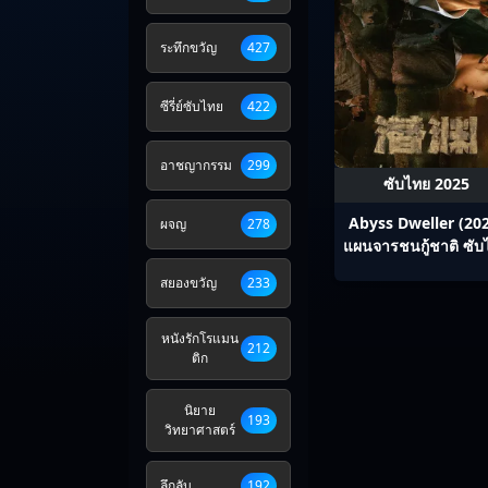
ระทึกขวัญ
427
ซีรี่ย์ซับไทย
422
อาชญากรรม
299
ซับไทย 2025
Abyss Dweller (20
ผจญ
278
แผนจารชนกู้ชาติ ซับ
Ep1-36
สยองขวัญ
233
หนังรักโรแมน
212
ติก
นิยาย
193
วิทยาศาสตร์
ลึกลับ
192