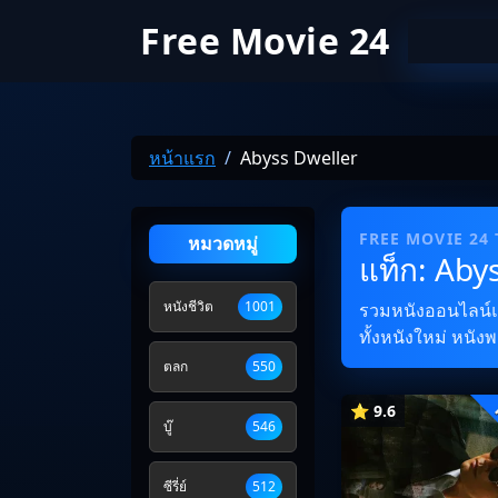
Free Movie 24
หน้าแรก
Abyss Dweller
FREE MOVIE 24
หมวดหมู่
แท็ก: Aby
หนังชีวิต
1001
รวมหนังออนไลน์และ
ทั้งหนังใหม่ หนัง
ตลก
550
⭐ 9.6
บู๊
546
ซีรี่ย์
512