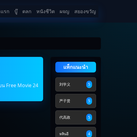
าแรก
บู๊
ตลก
หนังชีวิต
ผจญ
สยองขวัญ
แท็กแนะนำ
刘学义
5
ายบน Free Movie 24
严子贤
5
代高政
5
หลินอี
4