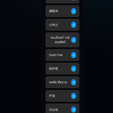
潘毅鸿
4
신혜선
4
ธนะมินทร์ วงษ์
4
สกุลพัชร์
Guan Yue
4
胡亦瑤
4
นพชัย ชัยนาม
4
尹涛
4
김남길
4