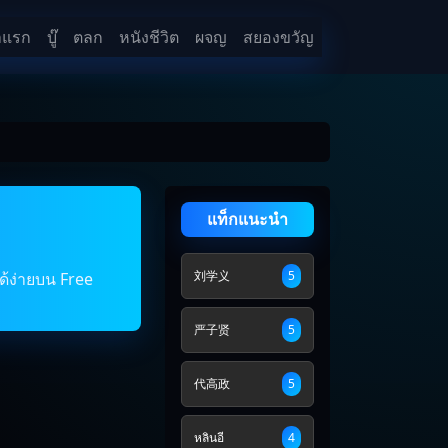
าแรก
บู๊
ตลก
หนังชีวิต
ผจญ
สยองขวัญ
แท็กแนะนำ
刘学义
5
ด้ง่ายบน Free
严子贤
5
代高政
5
หลินอี
4