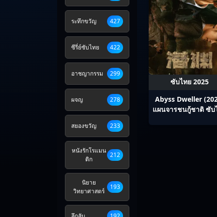
ระทึกขวัญ
427
ซีรี่ย์ซับไทย
422
อาชญากรรม
299
ซับไทย 2025
Abyss Dweller (20
ผจญ
278
แผนจารชนกู้ชาติ ซับ
Ep1-36
สยองขวัญ
233
หนังรักโรแมน
212
ติก
นิยาย
193
วิทยาศาสตร์
ลึกลับ
192