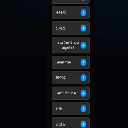
潘毅鸿
4
신혜선
4
ธนะมินทร์ วงษ์
4
สกุลพัชร์
Guan Yue
4
胡亦瑤
4
นพชัย ชัยนาม
4
尹涛
4
김남길
4