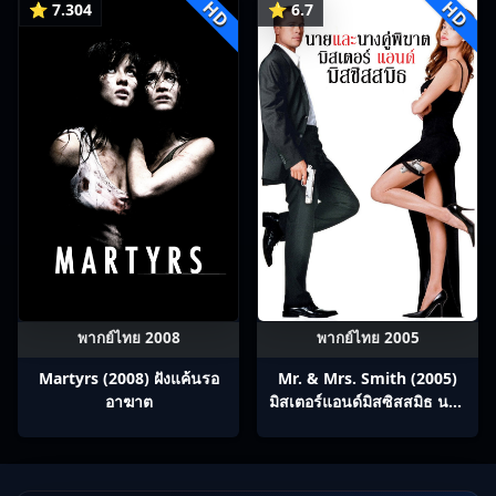
HD
HD
Ep1-12
⭐ 7.304
⭐ 6.7
พากย์ไทย 2008
พากย์ไทย 2005
Martyrs (2008) ฝังแค้นรอ
Mr. & Mrs. Smith (2005)
อาฆาต
มิสเตอร์แอนด์มิสซิสสมิธ นาย
และนางคู่พิฆาต