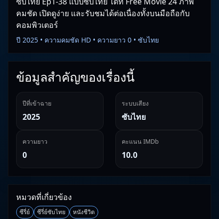
ซับไทย Ep1-38 แบบซับไทย ได้ที่ Free Movie 24 ภาพ
คมชัด เปิดดูง่าย และรับชมได้ต่อเนื่องทั้งบนมือถือกับ
คอมพิวเตอร์
ปี 2025 • ความคมชัด HD • ความยาว 0 • ซับไทย
ข้อมูลสำคัญของเรื่องนี้
ปีที่เข้าฉาย
ระบบเสียง
2025
ซับไทย
ความยาว
คะแนน IMDb
0
10.0
หมวดที่เกี่ยวข้อง
ซีรี่ย์
ซีรี่ย์ซับไทย
หนังชีวิต