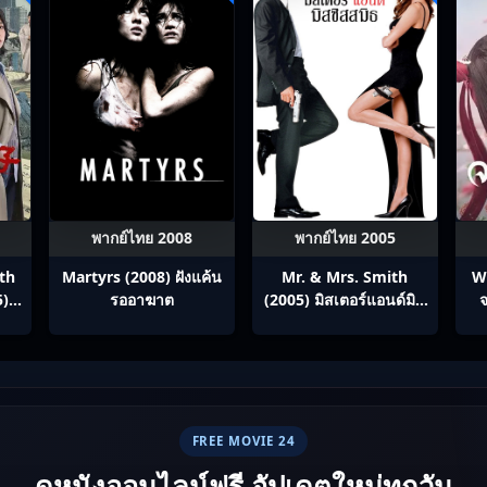
พากย์ไทย 2008
พากย์ไทย 2005
th
Martyrs (2008) ฝังแค้น
Mr. & Mrs. Smith
W
5)
รออาฆาต
(2005) มิสเตอร์แอนด์มิส
จ
ภาค
ซิสสมิธ นายและนางคู่
ทาง
พิฆาต
ทย
FREE MOVIE 24
ดูหนังออนไลน์ฟรี อัปเดตใหม่ทุกวัน