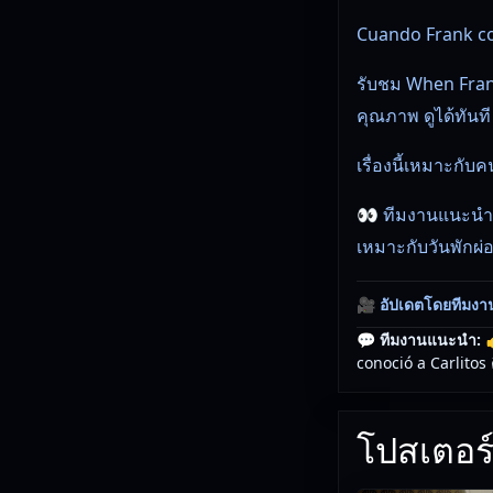
Cuando Frank co
รับชม When Frank
คุณภาพ ดูได้ทันที
เรื่องนี้เหมาะกั
👀 ทีมงานแนะนำ:
เหมาะกับวันพักผ่
🎥
อัปเดตโดยทีมงา
💬 ทีมงานแนะนำ:

conoció a Carlitos คื
โปสเตอร์