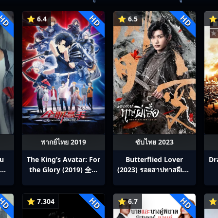
HD
HD
HD
⭐ 6.4
⭐ 6.5
⭐ 
พากย์ไทย 2019
ซับไทย 2023
ou
The King’s Avatar: For
Butterflied Lover
Dr
สิง
the Glory (2019) 全职
(2023) รอยสาปทาสผีเสื้อ
p1-
高手之巅峰荣耀
ซับไทย Ep1-22
HD
HD
HD
⭐ 7.304
⭐ 6.7
⭐ 