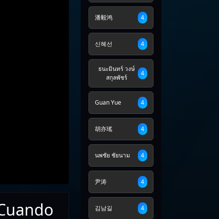
潘毅鸿
4
신혜선
4
ธนะมินทร์ วงษ์
4
สกุลพัชร์
Guan Yue
4
胡亦瑤
4
นพชัย ชัยนาม
4
尹涛
4
 Cuando
김남길
4