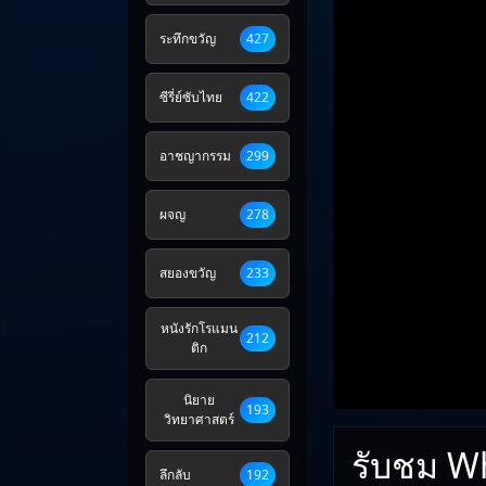
ระทึกขวัญ
427
ซีรี่ย์ซับไทย
422
อาชญากรรม
299
ผจญ
278
สยองขวัญ
233
หนังรักโรแมน
212
ติก
นิยาย
193
วิทยาศาสตร์
รับชม W
ลึกลับ
192