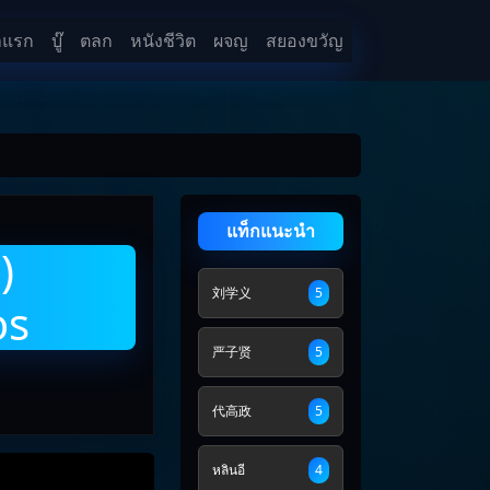
าแรก
บู๊
ตลก
หนังชีวิต
ผจญ
สยองขวัญ
แท็กแนะนำ
)
刘学义
5
os
严子贤
5
代高政
5
หลินอี
4