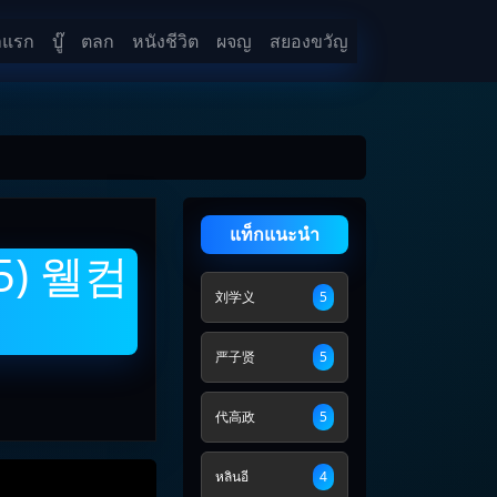
าแรก
บู๊
ตลก
หนังชีวิต
ผจญ
สยองขวัญ
แท็กแนะนำ
05) 웰컴
刘学义
5
严子贤
5
代高政
5
หลินอี
4