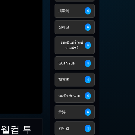
潘毅鸿
4
신혜선
4
ธนะมินทร์ วงษ์
4
สกุลพัชร์
Guan Yue
4
胡亦瑤
4
นพชัย ชัยนาม
4
尹涛
4
5) 웰컴 투
김남길
4