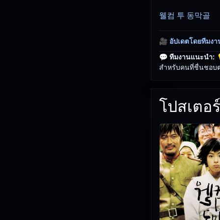
웰컴 투 동막골
🎥
อัปเดตโดยทีมงา
💬 ทีมงานแนะนำ:

สำหรับคนที่ชื่นชอบ
โปสเตอร์