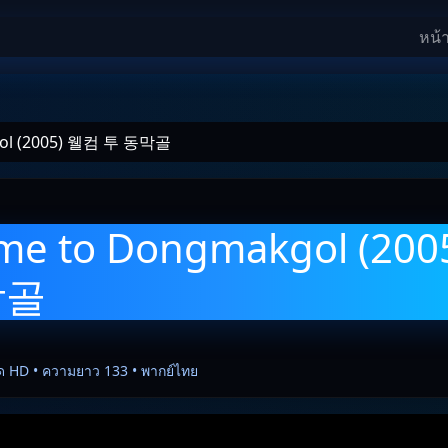
หน้
gol (2005) 웰컴 투 동막골
me to Dongmakgol (20
막골
ด HD • ความยาว 133 • พากย์ไทย