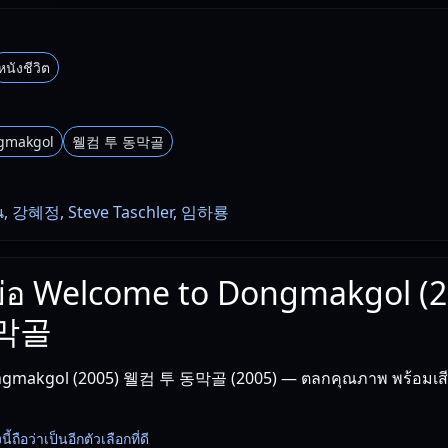
หนังชีวิต
gmakgol
웰컴 투 동막골
, 강혜정, Steve Taschler, 임하룡
องย่อ Welcome to Dongmakgol (
동막골
gmakgol (2005) 웰컴 투 동막골 (2005) — ตลกคุณภาพ พร้อมเสี
้ถือว่าเป็นอีกตัวเลือกที่ดี