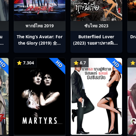
พากย์ไทย 2019
ซับไทย 2023
ou
The King’s Avatar: For
Butterflied Lover
Dr
สิง
the Glory (2019) 全职
(2023) รอยสาปทาสผีเสื้อ
p1-
高手之巅峰荣耀
ซับไทย Ep1-22
HD
HD
HD
⭐ 7.304
⭐ 6.7
⭐ 