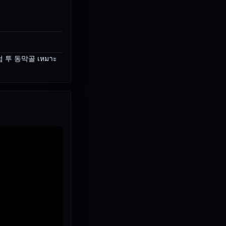
 웰컴 투 동막골 เหมาะ