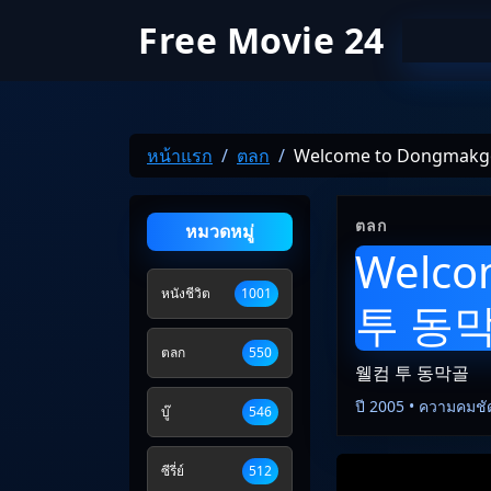
Free Movie 24
หน้าแรก
ตลก
Welcome to Dongmak
ตลก
หมวดหมู่
Welco
หนังชีวิต
1001
투 동
ตลก
550
웰컴 투 동막골
ปี 2005 • ความคมชั
บู๊
546
ซีรี่ย์
512