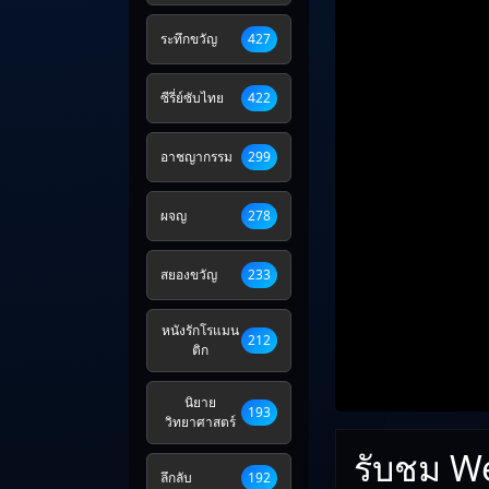
ระทึกขวัญ
427
ซีรี่ย์ซับไทย
422
อาชญากรรม
299
ผจญ
278
สยองขวัญ
233
หนังรักโรแมน
212
ติก
นิยาย
193
วิทยาศาสตร์
รับชม W
ลึกลับ
192