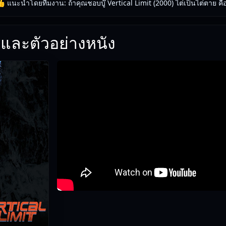
 แนะนำโดยทีมงาน: ถ้าคุณชอบบู๊ Vertical Limit (2000) ไต่เป็นไต่ตาย คืออี
และตัวอย่างหนัง