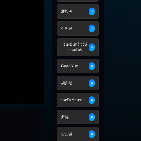
潘毅鸿
4
신혜선
4
ธนะมินทร์ วงษ์
4
สกุลพัชร์
Guan Yue
4
胡亦瑤
4
นพชัย ชัยนาม
4
ย
尹涛
4
김남길
4