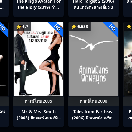
ou
The King’s Avatar: For
Hard Target 2 (2016)
Dr
สิง
the Glory (2019) 全职
คนแกร่งทะลวงเดี่ยว 2
p1-
高手之巅峰荣耀
HD
HD
HD
⭐ 6.7
⭐ 6.533
⭐ 
พากย์ไทย 2005
พากย์ไทย 2006
ค้น
Mr. & Mrs. Smith
Tales from Earthsea
P
(2005) มิสเตอร์แอนด์มิส
(2006) ศึกเทพมังกรพิภพ
a
ซิสสมิธ นายและนางคู่
สมุทร
พิฆาต