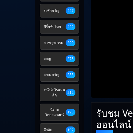
ระทึกขวัญ
427
ซีรี่ย์ซับไทย
422
อาชญากรรม
299
ผจญ
278
สยองขวัญ
233
หนังรักโรแมน
212
ติก
รับชม Ve
นิยาย
193
วิทยาศาสตร์
ออนไลน์
ลึกลับ
192