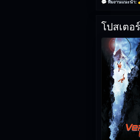
💬 ทีมงานแนะนำ:

โปสเตอร์