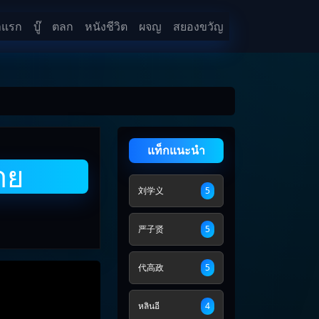
าแรก
บู๊
ตลก
หนังชีวิต
ผจญ
สยองขวัญ
แท็กแนะนำ
าย
刘学义
5
严子贤
5
代高政
5
หลินอี
4