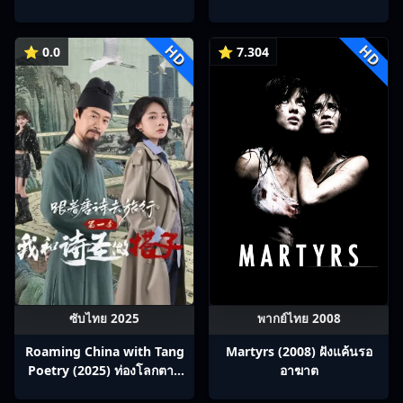
Ep1-22
HD
HD
⭐ 0.0
⭐ 7.304
ซับไทย 2025
พากย์ไทย 2008
Roaming China with Tang
Martyrs (2008) ฝังแค้นรอ
Poetry (2025) ท่องโลกตาม
อาฆาต
บทกวีถัง ภาค 1: ข้าและเพื่อน