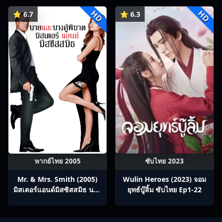
ร่วมทางปรมาจารย์กวี ซับไทย
HD
HD
Ep1-12
⭐ 6.7
⭐ 6.3
พากย์ไทย 2005
ซับไทย 2023
Mr. & Mrs. Smith (2005)
Wulin Heroes (2023) จอม
มิสเตอร์แอนด์มิสซิสสมิธ นาย
ยุทธ์บู๊ลิ้ม ซับไทย Ep1-22
และนางคู่พิฆาต