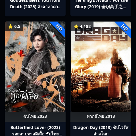
Goddess Bless You from
The King’s Avatar: For the
Death (2025) สิงสาลาตาย
Glory (2019) 全职高手之巅
พากย์ไทย Ep1-13
峰荣耀
HD
HD
⭐ 6.5
⭐ 4.182
ซับไทย 2023
พากย์ไทย 2013
Butterflied Lover (2023)
Dragon Day (2013) ชิปไวรัส
รอยสาปทาสผีเสื้อ ซับไทย
ล้างโลก