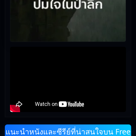
แนะนำหนังและซีรีย์ที่น่าสนใจบน Free