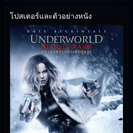
พันธุ์อสูร 5 : มหาสงครามล้างพันธุ์อสูร ภาพยนตร์หนัง
โปสเตอร์และตัวอย่างหนัง
ใหม่ชนโรงปี ออนไลน์ฟรี ภาพคมชัด
เรื่องนี้เหมาะกับคนที่ชอบหนังใหม่ชนโรงและกำลังมอง
หาหนังดูสบาย ๆ
💡 ทีมงาน Free Movie 24 คัดสรร Underworld:
Blood Wars (2016) สงครามโค่นพันธุ์อสูร 5 : มหา
สงครามล้างพันธุ์อสูร มาให้คุณดูฟรี
🎥
อัปเดตโดยทีมงาน Free Movie 24
— ตรวจสอบล่าสุด:
09/06/2026 |
เกี่ยวกับเรา