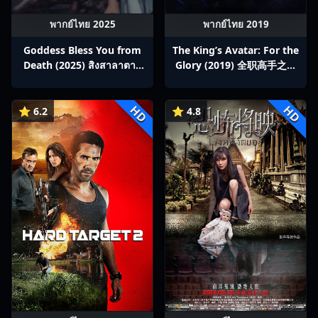
พากย์ไทย 2025
พากย์ไทย 2019
Goddess Bless You from
The King’s Avatar: For the
Death (2025) สิงสาลาตาย
Glory (2019) 全职高手之巅
พากย์ไทย Ep1-13
峰荣耀
HD
HD
⭐ 6.2
⭐ 4.8