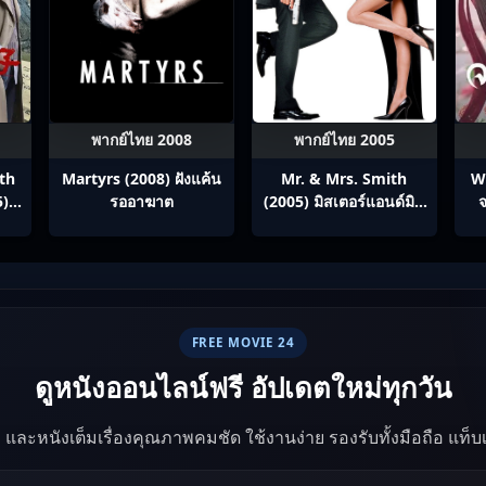
พากย์ไทย 2008
พากย์ไทย 2005
th
Martyrs (2008) ฝังแค้น
Mr. & Mrs. Smith
W
5)
รออาฆาต
(2005) มิสเตอร์แอนด์มิส
จ
ภาค
ซิสสมิธ นายและนางคู่
ทาง
พิฆาต
ทย
FREE MOVIE 24
ดูหนังออนไลน์ฟรี อัปเดตใหม่ทุกวัน
ัง และหนังเต็มเรื่องคุณภาพคมชัด ใช้งานง่าย รองรับทั้งมือถือ แท็