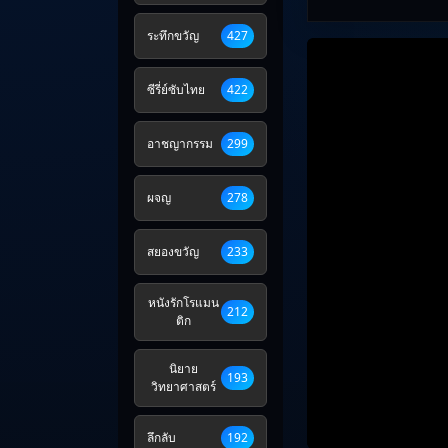
ระทึกขวัญ
427
ซีรี่ย์ซับไทย
422
อาชญากรรม
299
ผจญ
278
สยองขวัญ
233
หนังรักโรแมน
212
ติก
นิยาย
193
วิทยาศาสตร์
ลึกลับ
192