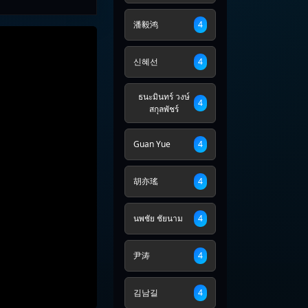
潘毅鸿
4
신혜선
4
ธนะมินทร์ วงษ์
4
สกุลพัชร์
Guan Yue
4
胡亦瑤
4
นพชัย ชัยนาม
4
尹涛
4
김남길
4