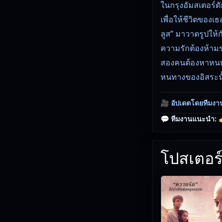
ในกรุงอัมสเตอร์ดัม
เพื่อให้ชีวิตของ
ลูส” มาวาดรูปให้ก
ความรักต้องห้ามร
สองคนต้องหาหนทาง
หนทางของอิสระนั
🎥
อัปเดตโดยทีมงา
💬 ทีมงานแนะนำ:

โปสเตอร์