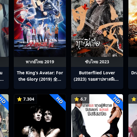
พากย์ไทย 2019
ซับไทย 2023
ou
The King’s Avatar: For
Butterflied Lover
Dr
สิง
the Glory (2019) 全职
(2023) รอยสาปทาสผีเสื้อ
p1-
高手之巅峰荣耀
ซับไทย Ep1-22
HD
HD
HD
⭐ 7.304
⭐ 6.7
⭐ 