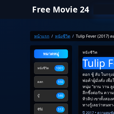
Free Movie 24
หน้าแรก
หนังชีวิต
Tulip Fever (2017) ดอก
หนังชีวิต
หมวดหมู่
Tulip F
หนังชีวิต
1001
ดอก ชู้ ลับ ในกรุ
พ่อค้าผู้มั่งคั่ง
ตลก
550
หนุ่ม “ยาน วาน ลู
ลึกซึ้งต่อกัน คว
บู๊
546
ทิวลิป เขาทั้งสอ
ทางรู้เลยว่าหนทา
ซีรี่ย์
512
ปี 2017 • ความคมชั