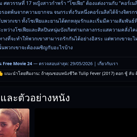
 ศตวรรษที่ 17 หญิงสาวกำพร้า “โซเฟีย” ต้องแต่งงานกับ “คอร์เนลิส” 
เธอรอดพ้นจากความยากจน จนกระทั่งวันหนึ่งคอร์เนลิสได้จ้างจิตรก
ับพวกเขา ทั้งโซเฟียและยานได้ตกหลุมรักและเริ่มมีความสัมพันธ์ที่ล
ะหว่างโซเฟียและศิลปินหนุ่มบังเกิดท่ามกลางกระแสความคลั่งไคล้
ที่จะทำให้พวกเขาสามารถรักกันได้อย่างอิสระ แต่พวกเขาจะไม่ม
้นพวกเขาจะต้องเผชิญกับอะไรบ้าง
น Free Movie 24
— ตรวจสอบล่าสุด: 29/05/2026 |
เกี่ยวกับเรา
 แนะนำโดยทีมงาน: ถ้าคุณชอบหนังชีวิต Tulip Fever (2017) ดอก ชู้ ลับ คืออ
และตัวอย่างหนัง