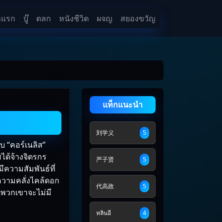
าแรก
บู๊
ตลก
หนังชีวิต
ผจญ
สยองขวัญ
แท็กแนะนำ
刘学义
5
บ “คอร์เนลิส”
สได้จ้างจิตรกร
严子贤
5
ีความสัมพันธ์ที่
ความคลั่งไคล้ดอก
代高政
5
่พวกเขาจะไม่มี
หลินอี
4