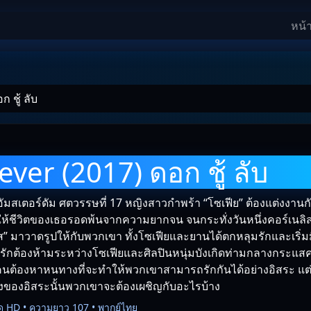
หน้
 ชู้ ลับ
ever (2017) ดอก ชู้ ลับ
งอัมสเตอร์ดัม ศตวรรษที่ 17 หญิงสาวกำพร้า “โซเฟีย” ต้องแต่งงานกั
 เพื่อให้ชีวิตของเธอรอดพ้นจากความยากจน จนกระทั่งวันหนึ่งคอร์เนลิ
ส” มาวาดรูปให้กับพวกเขา ทั้งโซเฟียและยานได้ตกหลุมรักและเริ่มม
ามรักต้องห้ามระหว่างโซเฟียและศิลปินหนุ่มบังเกิดท่ามกลางกระแส
งคนต้องหาหนทางที่จะทำให้พวกเขาสามารถรักกันได้อย่างอิสระ แต
งของอิสระนั้นพวกเขาจะต้องเผชิญกับอะไรบ้าง
ด HD • ความยาว 107 • พากย์ไทย