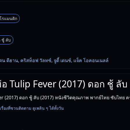
กโรแมนติก
ชู้ ลับ
ดน ดีฮาน, คริสท็อฟ วัลทซ์, จูดี้ เดนช์, แจ็ค โอคอนเนลล์
ย่อ Tulip Fever (2017) ดอก ชู้ ลับ
r (2017) ดอก ชู้ ลับ (2017) หนังชีวิตคุณภาพ พากย์ไทย ซับไทย 
้อเรื่องที่ชวนติดตาม ดูเพลิน ๆ ได้ทั้งวัน