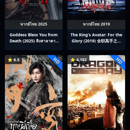
พากย์ไทย 2025
พากย์ไทย 2019
Goddess Bless You from
The King’s Avatar: For the
Death (2025) สิงสาลาตาย
Glory (2019) 全职高手之巅
พากย์ไทย Ep1-13
峰荣耀
HD
HD
⭐ 6.5
⭐ 4.182