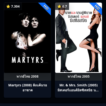
ร่วมทางปรมาจารย์กวี ซับไทย
HD
HD
Ep1-12
⭐ 7.304
⭐ 6.7
พากย์ไทย 2008
พากย์ไทย 2005
Martyrs (2008) ฝังแค้นรอ
Mr. & Mrs. Smith (2005)
อาฆาต
มิสเตอร์แอนด์มิสซิสสมิธ นาย
และนางคู่พิฆาต