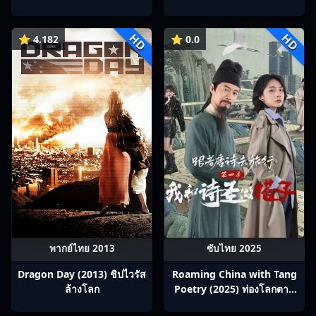
峰荣耀
Ep1-22
HD
HD
⭐ 4.182
⭐ 0.0
พากย์ไทย 2013
ซับไทย 2025
Dragon Day (2013) ชิปไวรัส
Roaming China with Tang
ล้างโลก
Poetry (2025) ท่องโลกตาม
บทกวีถัง ภาค 1: ข้าและเพื่อน