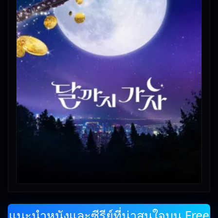
แนะนำหนังและซีรีย์ที่น่าสนใจบน Free