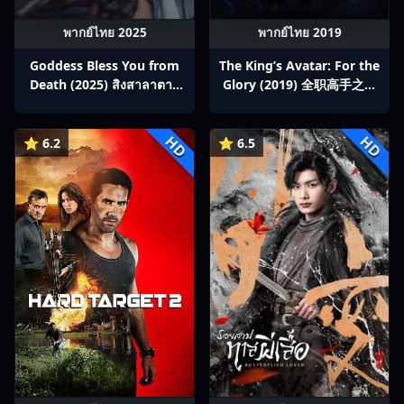
พากย์ไทย 2025
พากย์ไทย 2019
Goddess Bless You from
The King’s Avatar: For the
Death (2025) สิงสาลาตาย
Glory (2019) 全职高手之巅
พากย์ไทย Ep1-13
峰荣耀
HD
HD
⭐ 6.2
⭐ 6.5