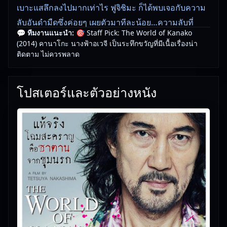
เบาะแสลึกลงไปมากเท่าไร ฟูจิชิมะ ก็ได้พบเจอกับความ
ลับอันดำมืดซึ่งค่อยๆ เผยตัวมาทีละน้อย…ความลับที่
💬 ทีมงานแนะนำ:
🎯 Staff Pick: The World of Kanako
ใครๆ ก็คาดไม่ถึงว่า คานาโกะผู้อ่อนหวาน แท้จริงแล้วก
(2014) คานาโกะ นางฟ้าอเวจี เป็นระทึกขวัญที่มีเนื้อเรื่องน่า
ลับซ่อนความน่าสะพรึงกลัวและค­วามร้ายกาจไว้!
ติดตาม ไม่ควรพลาด
🎥
อัปเดตโดยทีมงาน Free Movie 24
— ตรวจสอบล่าสุด:
โปสเตอร์และตัวอย่างหนัง
29/05/2026 |
เกี่ยวกับเรา