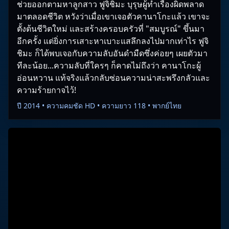
ช่วยออกตามหาลูกสาว ฟูจิชิมะ บุรุษผู้ทำเรื่องผิดพลาด
มาตลอดชีวิต หวังว่าเมื่อเขาเจอตัวคานาโกะแล้ว เขาจะ
ตั้งต้นชีวิตใหม่ และสร้างครอบครัวที่ "สมบูรณ์" ขึ้นมา
อีกครั้ง แต่ยิ่งการเสาะหาเบาะแสลึกลงไปมากเท่าไร ฟูจิ
ชิมะ ก็ได้พบเจอกับความลับอันดำมืดซึ่งค่อยๆ เผยตัวมา
ทีละน้อย...ความลับที่ใครๆ ก็คาดไม่ถึงว่า คานาโกะผู้
อ่อนหวาน แท้จริงแล้วกลับซ่อนความน่าสะพรึงกลัวและ
ค­วามร้ายกาจไว้!
ปี 2014 • ความคมชัด HD • ความยาว 118 • พากย์ไทย