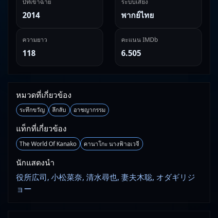
ปีที่เข้าฉาย
ระบบเสียง
2014
พากย์ไทย
ความยาว
คะแนน IMDb
118
6.505
หมวดที่เกี่ยวข้อง
ระทึกขวัญ
ลึกลับ
อาชญากรรม
แท็กที่เกี่ยวข้อง
The World Of Kanako
คานาโกะ นางฟ้าอเวจี
นักแสดงนำ
役所広司, 小松菜奈, 清水尋也, 妻夫木聡, オダギリジ
ョー