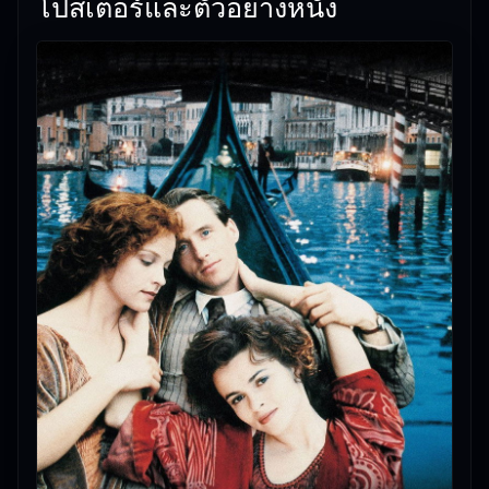
โปสเตอร์และตัวอย่างหนัง
👍 The Wings of the Dove (1997) The Wings of the
Dove — หนังใหม่ชนโรงที่ทีมงานอยากให้คุณลองดู
🎥
อัปเดตโดยทีมงาน Free Movie 24
— ตรวจสอบล่าสุด:
01/06/2026 |
เกี่ยวกับเรา