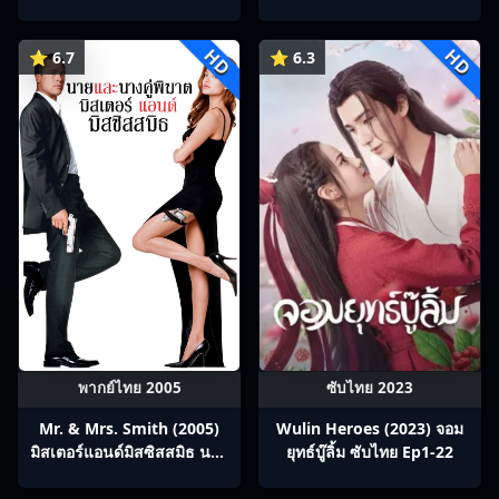
บทกวีถัง ภาค 1: ข้าและเพื่อน
ร่วมทางปรมาจารย์กวี ซับไทย
HD
HD
Ep1-12
⭐ 6.7
⭐ 6.3
พากย์ไทย 2005
ซับไทย 2023
Mr. & Mrs. Smith (2005)
Wulin Heroes (2023) จอม
มิสเตอร์แอนด์มิสซิสสมิธ นาย
ยุทธ์บู๊ลิ้ม ซับไทย Ep1-22
และนางคู่พิฆาต