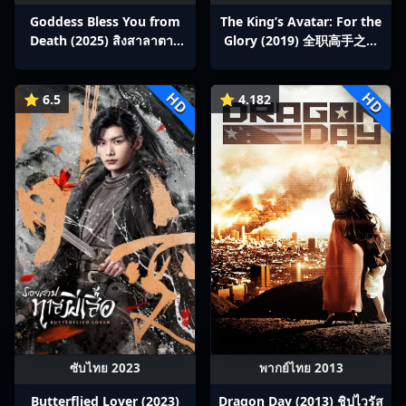
Goddess Bless You from
The King’s Avatar: For the
Death (2025) สิงสาลาตาย
Glory (2019) 全职高手之巅
พากย์ไทย Ep1-13
峰荣耀
HD
HD
⭐ 6.5
⭐ 4.182
ซับไทย 2023
พากย์ไทย 2013
Butterflied Lover (2023)
Dragon Day (2013) ชิปไวรัส