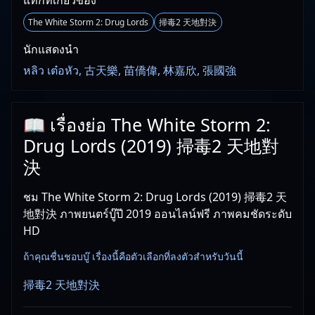
แท็กที่เกี่ยวข้อง
The White Storm 2: Drug Lords
掃毒2 天地對決
นักแสดงนำ
หลิว เต๋อหัว, 古天樂, 苗僑偉, 林嘉欣, 張國強
📖 เรื่องย่อ The White Storm 2:
Drug Lords (2019) 掃毒2 天地對
決
ชม The White Storm 2: Drug Lords (2019) 掃毒2 天
地對決 ภาพยนตร์บู๊ปี 2019 ออนไลน์ฟรี ภาพคมชัดระดับ
HD
ถ้าคุณชื่นชอบบู๊ เรื่องนี้คือตัวเลือกที่ลงตัวสำหรับวันนี้
掃毒2 天地對決