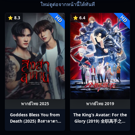
ใหม่ดูต่อจากหน้านี้ได้ทันที
HD
HD
⭐ 8.3
⭐ 6.4
พากย์ไทย 2025
พากย์ไทย 2019
Goddess Bless You from
The King’s Avatar: For the
Death (2025) สิงสาลาตาย
Glory (2019) 全职高手之巅
พากย์ไทย Ep1-13
峰荣耀