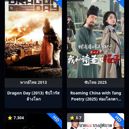
พากย์ไทย 2013
ซับไทย 2025
Dragon Day (2013) ชิปไวรัส
Roaming China with Tang
ล้างโลก
Poetry (2025) ท่องโลกตาม
บทกวีถัง ภาค 1: ข้าและเพื่อน
ร่วมทางปรมาจารย์กวี ซับไทย
HD
HD
Ep1-12
⭐ 7.304
⭐ 6.7