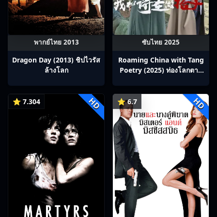
พากย์ไทย 2013
ซับไทย 2025
Dragon Day (2013) ชิปไวรัส
Roaming China with Tang
ล้างโลก
Poetry (2025) ท่องโลกตาม
บทกวีถัง ภาค 1: ข้าและเพื่อน
ร่วมทางปรมาจารย์กวี ซับไทย
HD
HD
Ep1-12
⭐ 7.304
⭐ 6.7