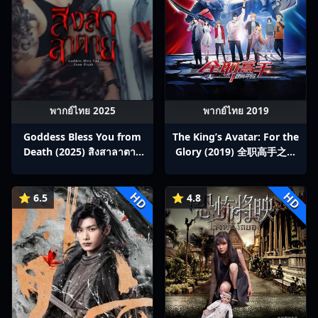
พากย์ไทย 2025
พากย์ไทย 2019
Goddess Bless You from
The King’s Avatar: For the
Death (2025) สิงสาลาตาย
Glory (2019) 全职高手之巅
พากย์ไทย Ep1-13
峰荣耀
HD
HD
⭐ 6.5
⭐ 4.8