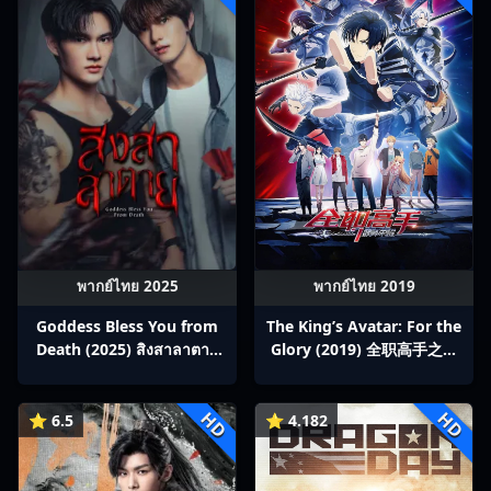
พากย์ไทย 2025
พากย์ไทย 2019
Goddess Bless You from
The King’s Avatar: For the
Death (2025) สิงสาลาตาย
Glory (2019) 全职高手之巅
พากย์ไทย Ep1-13
峰荣耀
HD
HD
⭐ 6.5
⭐ 4.182