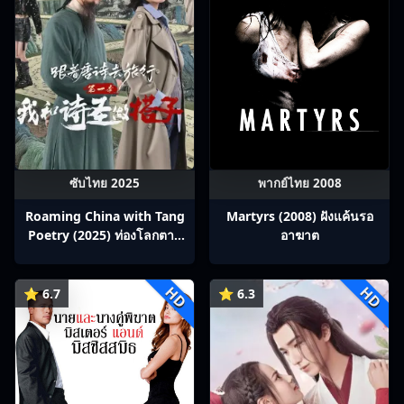
ซับไทย 2025
พากย์ไทย 2008
Roaming China with Tang
Martyrs (2008) ฝังแค้นรอ
Poetry (2025) ท่องโลกตาม
อาฆาต
บทกวีถัง ภาค 1: ข้าและเพื่อน
ร่วมทางปรมาจารย์กวี ซับไทย
HD
HD
Ep1-12
⭐ 6.7
⭐ 6.3