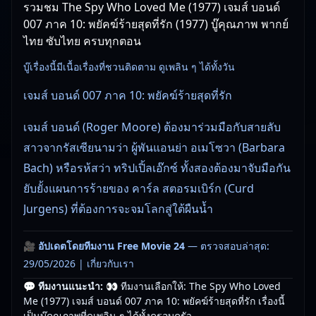
รวมชม The Spy Who Loved Me (1977) เจมส์ บอนด์
007 ภาค 10: พยัคฆ์ร้ายสุดที่รัก (1977) บู๊คุณภาพ พากย์
ไทย ซับไทย ครบทุกตอน
บู๊เรื่องนี้มีเนื้อเรื่องที่ชวนติดตาม ดูเพลิน ๆ ได้ทั้งวัน
เจมส์ บอนด์ 007 ภาค 10: พยัคฆ์ร้ายสุดที่รัก
เจมส์ บอนด์ (Roger Moore) ต้องมาร่วมมือกับสายลับ
สาวจากรัสเซียนามว่า ผู้พันแอนย่า อเมโซวา (Barbara
Bach) หรือรห้สว่า ทริปเปิ้ลเอ๊กซ์ ทั้งสองต้องมาจับมือกัน
ยับยั้งแผนการร้ายของ คาร์ล สตอรมเบิร์ก (Curd
Jurgens) ที่ต้องการจะจมโลกสู่ใต้ผืนน้ำ
🎥
อัปเดตโดยทีมงาน Free Movie 24
— ตรวจสอบล่าสุด:
29/05/2026 |
เกี่ยวกับเรา
💬 ทีมงานแนะนำ:
👀 ทีมงานเลือกให้: The Spy Who Loved
Me (1977) เจมส์ บอนด์ 007 ภาค 10: พยัคฆ์ร้ายสุดที่รัก เรื่องนี้
เป็นบู๊คุณภาพที่ดูเพลิน ๆ ได้ทั้งครอบครัว