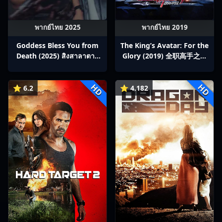
พากย์ไทย 2025
พากย์ไทย 2019
Goddess Bless You from
The King’s Avatar: For the
Death (2025) สิงสาลาตาย
Glory (2019) 全职高手之巅
พากย์ไทย Ep1-13
峰荣耀
HD
HD
⭐ 6.2
⭐ 4.182