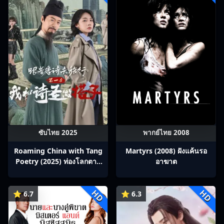
ซับไทย 2025
พากย์ไทย 2008
Roaming China with Tang
Martyrs (2008) ฝังแค้นรอ
Poetry (2025) ท่องโลกตาม
อาฆาต
บทกวีถัง ภาค 1: ข้าและเพื่อน
ร่วมทางปรมาจารย์กวี ซับไทย
HD
HD
Ep1-12
⭐ 6.7
⭐ 6.3