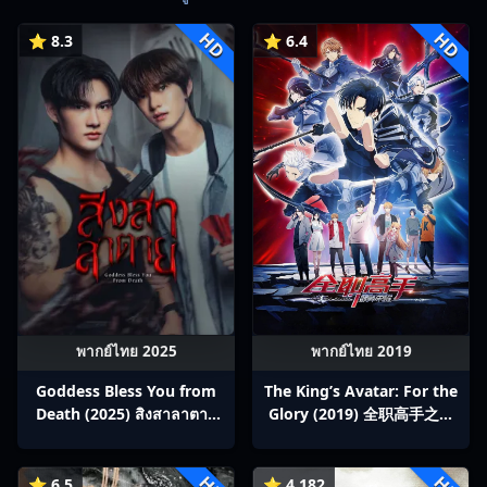
HD
HD
⭐ 8.3
⭐ 6.4
พากย์ไทย 2025
พากย์ไทย 2019
Goddess Bless You from
The King’s Avatar: For the
Death (2025) สิงสาลาตาย
Glory (2019) 全职高手之巅
พากย์ไทย Ep1-13
峰荣耀
⭐ 6.5
⭐ 4.182