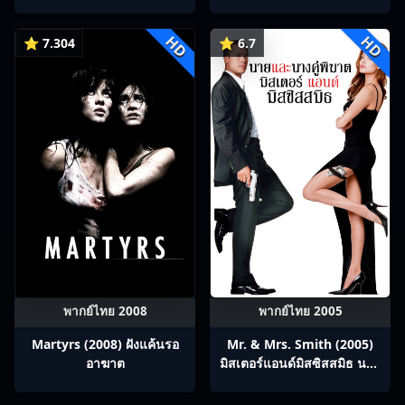
บทกวีถัง ภาค 1: ข้าและเพื่อน
ร่วมทางปรมาจารย์กวี ซับไทย
HD
HD
Ep1-12
⭐ 7.304
⭐ 6.7
พากย์ไทย 2008
พากย์ไทย 2005
Martyrs (2008) ฝังแค้นรอ
Mr. & Mrs. Smith (2005)
อาฆาต
มิสเตอร์แอนด์มิสซิสสมิธ นาย
และนางคู่พิฆาต