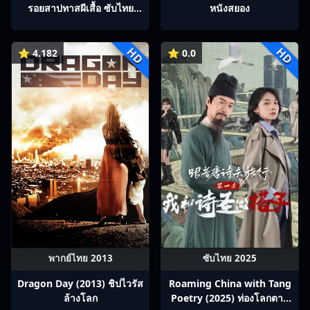
รอยสาปทาสผีเสื้อ ซับไทย
หนังสยอง
Ep1-22
HD
HD
⭐ 4.182
⭐ 0.0
พากย์ไทย 2013
ซับไทย 2025
Dragon Day (2013) ชิปไวรัส
Roaming China with Tang
ล้างโลก
Poetry (2025) ท่องโลกตาม