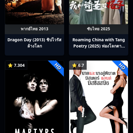
พากย์ไทย 2013
ซับไทย 2025
Dragon Day (2013) ชิปไวรัส
Roaming China with Tang
ล้างโลก
Poetry (2025) ท่องโลกตาม
บทกวีถัง ภาค 1: ข้าและเพื่อน
ร่วมทางปรมาจารย์กวี ซับไทย
HD
HD
Ep1-12
⭐ 7.304
⭐ 6.7