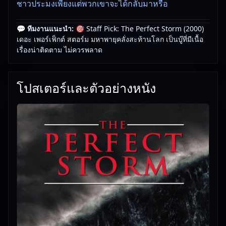
ชาวประมงเพียงแต่พวกเขาจะได้กลับมาหรือ
💬 ทีมงานแนะนำ:
🎯 Staff Pick: The Perfect Storm (2000)
🎥
อัปเดตโดยทีมงาน Free Movie 24
— ตรวจสอบล่าสุด:
เดอะ เพอร์เฟ็กต์ สตอร์ม มหาพายุคลั่งสะท้านโลก เป็นบู๊ที่มีเนื้อ
29/05/2026 |
เกี่ยวกับเรา
เรื่องน่าติดตาม ไม่ควรพลาด
โปสเตอร์และตัวอย่างหนัง