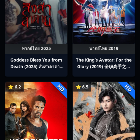
พากย์ไทย 2025
พากย์ไทย 2019
Goddess Bless You from
The King’s Avatar: For the
Death (2025) สิงสาลาตาย
Glory (2019) 全职高手之巅
พากย์ไทย Ep1-13
峰荣耀
HD
HD
⭐ 6.2
⭐ 6.5