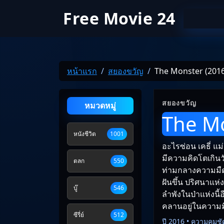
Free Movie 24
หน้าแรก
สยองขวัญ
The Monster (2016
สยองขวัญ
หมวดหมู่
The Mo
หนังชีวิต
1001
อะไรซ่อน เคธี่ แม่
มีความคิดโตเกินวั
ตลก
550
ท่ามกลางความมืดบน
ฝันขึ้น ปริศนาแห่
บู๊
546
ลำพังในป่าแห่งนี้
คลานอยู่ในความม
ซีรี่ย์
512
ปี 2016 • ความคมชั