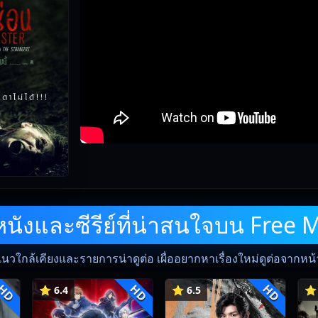
ังและซีรีย์ที่น่าสนใจบน Free 
แนวใกล้เคียงและรายการน่าดูต่อ เผื่ออยากหาเรื่องใหม่ดูต่อจากหน้าน
HD
HD
HD
⭐ 6.4
⭐ 6.5
⭐ 