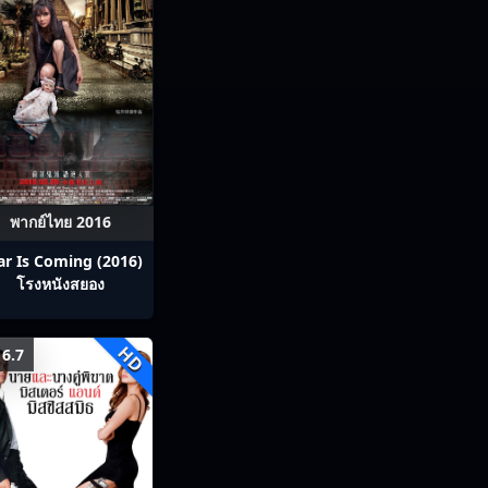
พากย์ไทย 2016
ar Is Coming (2016)
โรงหนังสยอง
HD
6.7