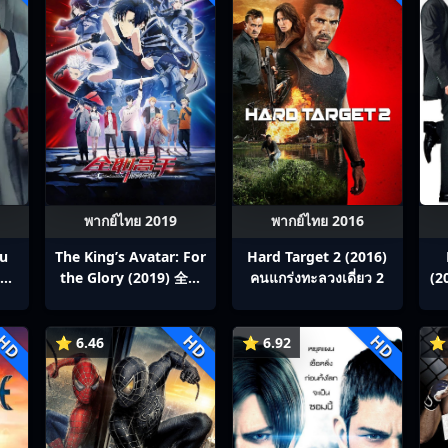
พากย์ไทย 2019
พากย์ไทย 2016
ou
The King’s Avatar: For
Hard Target 2 (2016)
สิง
the Glory (2019) 全职
คนแกร่งทะลวงเดี่ยว 2
(2
p1-
高手之巅峰荣耀
ซ
HD
HD
HD
⭐ 6.46
⭐ 6.92
⭐ 