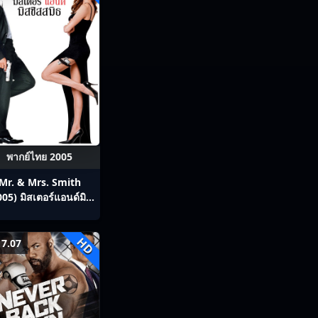
พากย์ไทย 2005
Mr. & Mrs. Smith
005) มิสเตอร์แอนด์มิส
ิสสมิธ นายและนางคู่
พิฆาต
HD
7.07