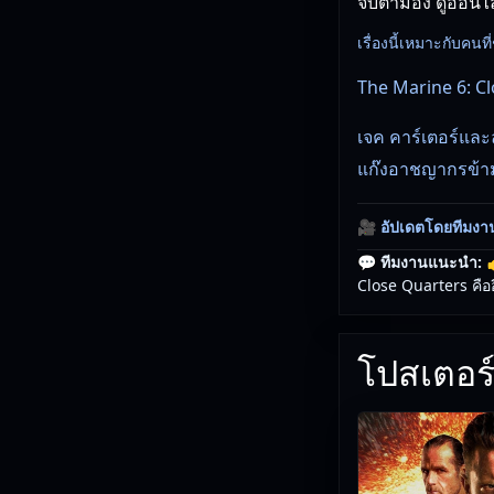
จับตามอง ดูออนไล
เรื่องนี้เหมาะกับคน
The Marine 6: C
เจค คาร์เตอร์และ
แก๊งอาชญากรข้า
🎥
อัปเดตโดยทีมงา
💬 ทีมงานแนะนำ:

Close Quarters คืออี
โปสเตอร์