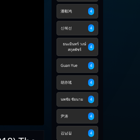
潘毅鸿
4
신혜선
4
ธนะมินทร์ วงษ์
4
สกุลพัชร์
Guan Yue
4
胡亦瑤
4
นพชัย ชัยนาม
4
尹涛
4
김남길
4