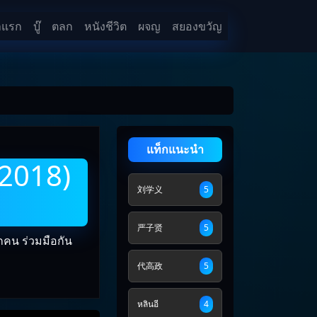
าแรก
บู๊
ตลก
หนังชีวิต
ผจญ
สยองขวัญ
แท็กแนะนำ
(2018)
刘学义
5
严子贤
5
กคน ร่วมมือกัน
代高政
5
หลินอี
4