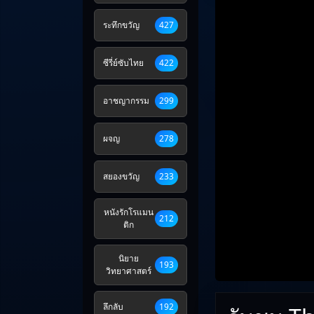
ระทึกขวัญ
427
ซีรี่ย์ซับไทย
422
อาชญากรรม
299
ผจญ
278
สยองขวัญ
233
หนังรักโรแมน
212
ติก
นิยาย
193
วิทยาศาสตร์
ลึกลับ
192